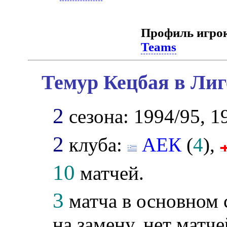
Профиль игро
Teams
Темур Кецбая в Лиг
2
сезона: 1994/95, 1
2
клуба:
АЕК
(
4
),
10
матчей.
3
матча в основном 
на замену, нет матче