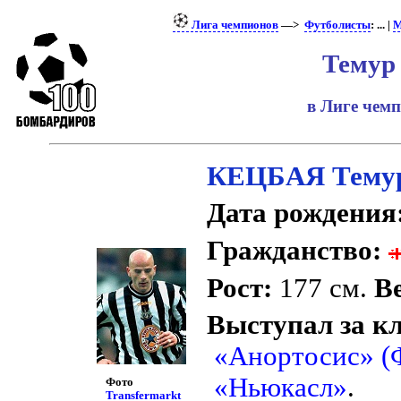
Лига чемпионов
—>
Футболисты
: ... |
М
Темур
в Лиге чем
КЕЦБАЯ Тему
Дата рождения
Гражданство:
Рост:
177 см.
Ве
Выступал за к
«Анортосис» (
«Ньюкасл»
.
Фото
Transfermarkt