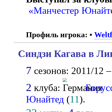
«Манчестер Юнайт
Профиль игрока:
•
Weltf
Синдзи Кагава в Ли
7
сезонов: 2011/12 –
2
клуба:
Борус
Юнайтед
(
11
).