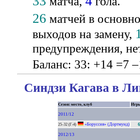
33
4
матча,
гола.
26
матчей в основно
выходов на замену,
предупреждения, не
Баланс: 33: +14 =7 –
Синдзи Кагава в Ли
Сезон: место, клуб
Игр
2011/12
«Боруссия» (Дортмунд)
25–32 (Г-4)
2012/13