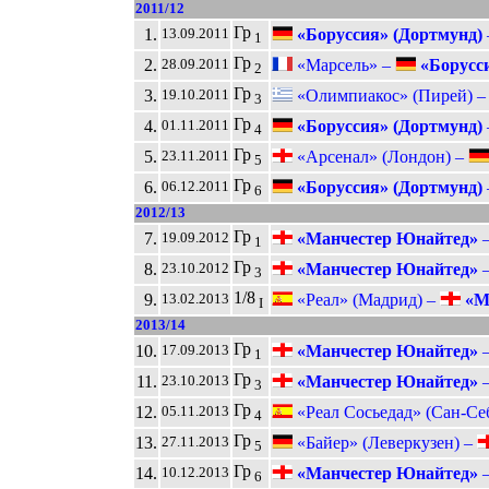
2011/12
Гр
1.
«Боруссия» (Дортмунд)
13.09.2011
1
Гр
2.
«Марсель» –
«Борусси
28.09.2011
2
Гр
3.
«Олимпиакос» (Пирей) 
19.10.2011
3
Гр
4.
«Боруссия» (Дортмунд)
01.11.2011
4
Гр
5.
«Арсенал» (Лондон) –
23.11.2011
5
Гр
6.
«Боруссия» (Дортмунд)
06.12.2011
6
2012/13
Гр
7.
«Манчестер Юнайтед»
19.09.2012
1
Гр
8.
«Манчестер Юнайтед»
23.10.2012
3
1/8
9.
«Реал» (Мадрид) –
«М
13.02.2013
I
2013/14
Гр
10.
«Манчестер Юнайтед»
17.09.2013
1
Гр
11.
«Манчестер Юнайтед»
23.10.2013
3
Гр
12.
«Реал Сосьедад» (Сан-Се
05.11.2013
4
Гр
13.
«Байер» (Леверкузен) –
27.11.2013
5
Гр
14.
«Манчестер Юнайтед»
10.12.2013
6