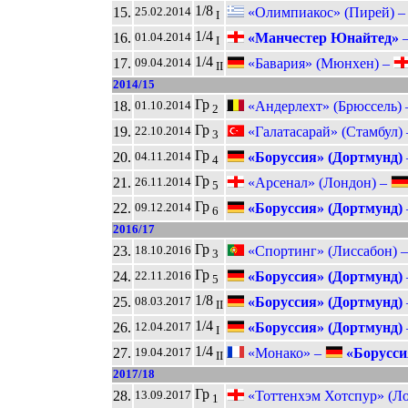
1/8
15.
«Олимпиакос» (Пирей) 
25.02.2014
I
1/4
16.
«Манчестер Юнайтед»
01.04.2014
I
1/4
17.
«Бавария» (Мюнхен) –
09.04.2014
II
2014/15
Гр
18.
«Андерлехт» (Брюссель)
01.10.2014
2
Гр
19.
«Галатасарай» (Стамбул)
22.10.2014
3
Гр
20.
«Боруссия» (Дортмунд)
04.11.2014
4
Гр
21.
«Арсенал» (Лондон) –
26.11.2014
5
Гр
22.
«Боруссия» (Дортмунд)
09.12.2014
6
2016/17
Гр
23.
«Спортинг» (Лиссабон) 
18.10.2016
3
Гр
24.
«Боруссия» (Дортмунд)
22.11.2016
5
1/8
25.
«Боруссия» (Дортмунд)
08.03.2017
II
1/4
26.
«Боруссия» (Дортмунд)
12.04.2017
I
1/4
27.
«Монако» –
«Борусси
19.04.2017
II
2017/18
Гр
28.
«Тоттенхэм Хотспур» (Л
13.09.2017
1