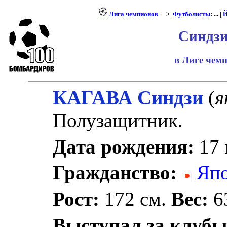
Лига чемпионов
—>
Футболисты
: ... |
Й
Синдзи
в Лиге чем
КАГАВА Синдзи
(
я
Полузащитник.
Дата рождения:
17 
Гражданство:
Япо
Рост:
172 см.
Вес:
63
Выступал за клубы