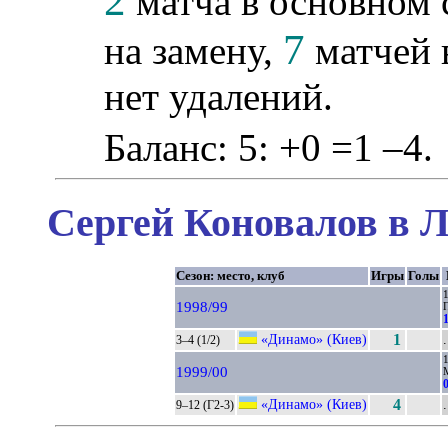
2
матча в основном 
7
на замену,
матчей 
нет удалений.
Баланс: 5: +0 =1 –4.
Сергей Коновалов в Л
Сезон: место, клуб
Игры
Голы
1
1998/99
1
«Динамо» (Киев)
1
.
3–4 (1/2)
1
1999/00
0
«Динамо» (Киев)
4
.
9–12 (Г2-3)