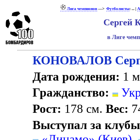
Лига чемпионов
—>
Футболисты
: ... |
А
Сергей 
в Лиге чем
КОНОВАЛОВ Серг
Дата рождения:
1 м
Гражданство:
Укр
Рост:
178 см.
Вес:
74
Выступал за клубы
«Динамо» (Киев)
,