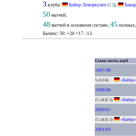
3
клуба:
Байер Леверкузен
(
13
),
Бава
50
матчей.
48
45
матчей в основном составе,
полных
Баланс: 50: +20 =17 –13.
Сезон: место, клуб
1997/98
«Байер»
5–8 (1/4)
1999/00
«Байер»
17–24 (Г-3)
2000/01
«Байер»
17–24 (Г-3)
2001/02