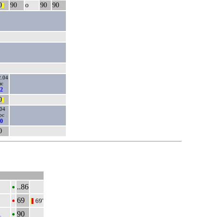
0
90
о
90
90
||
2.04
лс
:2
0
||
.04
рс
:0
0
•
..86
•
69
69'
|
||
•
1
90