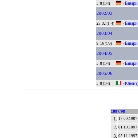
«Бавари
5–8 (1/4)
2002/03
«Бавари
25–32 (Г-4)
2003/04
«Бавари
9–16 (1/8)
2004/05
«Бавари
5–8 (1/4)
2005/06
«Ювенту
5–8 (1/4)
1997/98
1.
17.09.1997
2.
01.10.1997
3.
05.11.1997