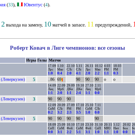
рия
(
33
),
Ювентус
(
4
).
2
10
11
,
выхода на замену,
матчей в запасе.
предупреждений,
Роберт Ковач в Лиге чемпионов: все сезоны
Игры
Голы
Матчи
17.09
1.10
22.10
5.11
26.11
10.12
4.03
18.03
Лрс
Мко
СЛс
СЛс
Лрс
Мко
РМ
РМ
1:0
0:4
2:0
4:1
2:0
2:2
1:1
0:3
 (Леверкузен)
5
..86
69
90
90
90
о
о
|
|
14.09
22.09
29.09
19.10
27.10
2.11
Лац
Мрб
ДКи
ДКи
Лац
Мрб
1:1
2:0
1:1
2:4
1:1
0:0
 (Леверкузен)
3
90
90
90
12.09
20.09
27.09
17.10
25.10
7.11
СпМ
СЛс
РМ
РМ
СпМ
СЛс
0:2
3:2
2:3
3:5
1:0
0:0
 (Леверкузен)
5
90
90
90
90
90
18.09
25.09
10.10
17.10
23.10
31.10
20.11
5.12
20.02
2
СпП
СпМ
Фей
СпМ
Фей
СпП
МЮ
Ннт
Боа
Б
0:0
3:1
2:2
5:1
3:1
1:0
1:1
1:0
0:0
1