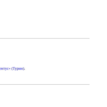
нтус» (Турин)
.