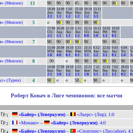
я» (Мюнхен)
13
90
90
90
85..
90
90
90
90
90
9
||
18.09
24.09
1.10
23.10
29.10
13.11
Деп
Лнс
Мил
Мил
Деп
Лнс
2:3
1:1
1:2
1:2
1:2
3:3
я» (Мюнхен)
5
о
90
90
90
90
90
||
||
17.09
30.09
21.10
5.11
25.11
10.12
24.02
10.03
СГл
Анд
Лио
Лио
СГл
Анд
РМ
РМ
2:1
1:1
1:1
1:2
0:0
1:0
1:1
0:1
я» (Мюнхен)
7
90
90
90
90
90
90
90
||
||
15.09
28.09
19.10
3.11
23.11
8.12
22.02
9.03
6.04
1
МТА
Аяк
Юве
Юве
МТА
Аяк
Арс
Арс
Члс
Ч
1:0
4:0
0:1
0:1
5:1
2:2
3:1
0:1
2:4
3
я» (Мюнхен)
8
..90
о
90
90
90
90
90
90
9
||
||
14.09
27.09
18.10
2.11
22.11
7.12
22.02
7.03
28.03
5
Брю
Рап
Бав
Бав
Брю
Рап
Вер
Вер
Арс
А
2:1
3:0
1:2
2:1
1:0
3:1
2:3
2:1
0:2
0
с» (Турин)
4
90
о
о
58..
о
90
о
о
9
||
||
Роберт Ковач в Лиге чемпионов: все матчи
Гр
«Байер» (Леверкузен)
–
«Льерс» (Лир). 1:0
1
Гр
«Монако» –
«Байер» (Леверкузен)
. 4:0
2
Гр
«Байер» (Леверкузен)
–
«Спортинг» (Лиссабон). 4:
4