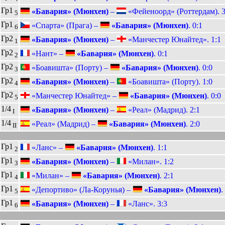
Гр1
«Бавария» (Мюнхен)
–
«Фейеноорд» (Роттердам). 3
5
Гр1
«Спарта» (Прага) –
«Бавария» (Мюнхен)
. 0:1
6
Гр2
«Бавария» (Мюнхен)
–
«Манчестер Юнайтед». 1:1
1
Гр2
«Нант» –
«Бавария» (Мюнхен)
. 0:1
2
Гр2
«Боавишта» (Порту) –
«Бавария» (Мюнхен)
. 0:0
3
Гр2
«Бавария» (Мюнхен)
–
«Боавишта» (Порту). 1:0
4
Гр2
«Манчестер Юнайтед» –
«Бавария» (Мюнхен)
. 0:0
5
1/4
«Бавария» (Мюнхен)
–
«Реал» (Мадрид). 2:1
I
1/4
«Реал» (Мадрид) –
«Бавария» (Мюнхен)
. 2:0
II
Гр1
«Ланс» –
«Бавария» (Мюнхен)
. 1:1
2
Гр1
«Бавария» (Мюнхен)
–
«Милан». 1:2
3
Гр1
«Милан» –
«Бавария» (Мюнхен)
. 2:1
4
Гр1
«Депортиво» (Ла-Корунья) –
«Бавария» (Мюнхен)
.
5
Гр1
«Бавария» (Мюнхен)
–
«Ланс». 3:3
6