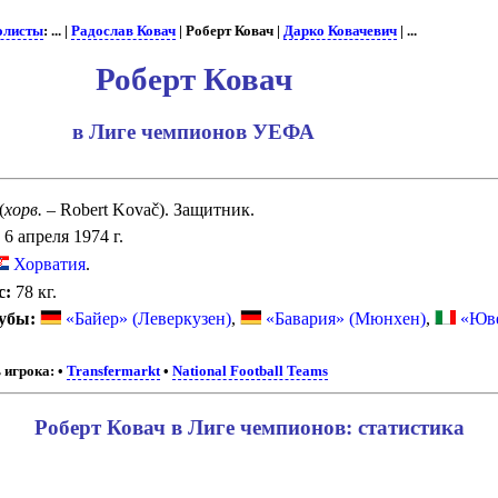
олисты
: ... |
Радослав Ковач
| Роберт Ковач |
Дарко Ковачевич
| ...
Роберт Ковач
в Лиге чемпионов УЕФА
(
хорв.
– Robert Kovač). Защитник.
6 апреля 1974 г.
Хорватия
.
с:
78 кг.
убы:
«Байер» (Леверкузен)
,
«Бавария» (Мюнхен)
,
«Юве
 игрока:
•
Transfermarkt
•
National Football Teams
Роберт Ковач в Лиге чемпионов: статистика