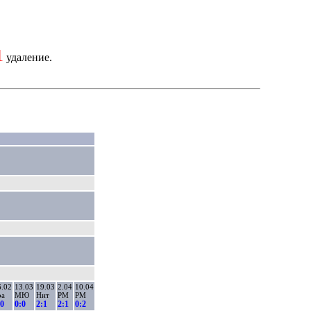
1
удаление.
6.02
13.03
19.03
2.04
10.04
оа
МЮ
Ннт
РМ
РМ
:0
0:0
2:1
2:1
0:2