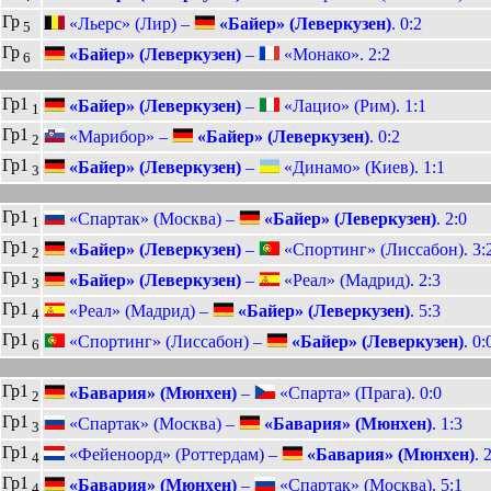
Гр
«Льерс» (Лир) –
«Байер» (Леверкузен)
. 0:2
5
Гр
«Байер» (Леверкузен)
–
«Монако». 2:2
6
Гр1
«Байер» (Леверкузен)
–
«Лацио» (Рим). 1:1
1
Гр1
«Марибор» –
«Байер» (Леверкузен)
. 0:2
2
Гр1
«Байер» (Леверкузен)
–
«Динамо» (Киев). 1:1
3
Гр1
«Спартак» (Москва) –
«Байер» (Леверкузен)
. 2:0
1
Гр1
«Байер» (Леверкузен)
–
«Спортинг» (Лиссабон). 3:
2
Гр1
«Байер» (Леверкузен)
–
«Реал» (Мадрид). 2:3
3
Гр1
«Реал» (Мадрид) –
«Байер» (Леверкузен)
. 5:3
4
Гр1
«Спортинг» (Лиссабон) –
«Байер» (Леверкузен)
. 0:
6
Гр1
«Бавария» (Мюнхен)
–
«Спарта» (Прага). 0:0
2
Гр1
«Спартак» (Москва) –
«Бавария» (Мюнхен)
. 1:3
3
Гр1
«Фейеноорд» (Роттердам) –
«Бавария» (Мюнхен)
. 
4
Гр1
«Бавария» (Мюнхен)
–
«Спартак» (Москва). 5:1
4