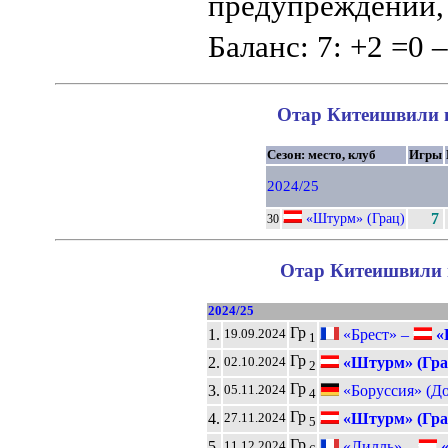
предупреждений, 
Баланс: 7: +2 =0 –
Отар Китеишвили в
Сезон: место, клуб
Игры
2024/25
«Штурм» (Грац)
7
30
Отар Китеишвили в
2024/25
Гр
1.
«Брест» –
«
19.09.2024
1
Гр
2.
«Штурм» (Гра
02.10.2024
2
Гр
3.
«Боруссия» (Д
05.11.2024
4
Гр
4.
«Штурм» (Гра
27.11.2024
5
Гр
5.
«Лилль» –
«
11.12.2024