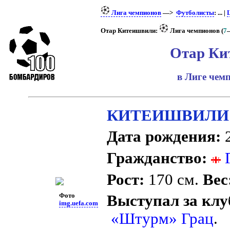
Лига чемпионов
—>
Футболисты
: ... |
Отар Китеишвили:
Лига чемпионов (
7
Отар Ки
в Лиге че
КИТЕИШВИЛИ 
Дата рождения:
2
Гражданство:
Г
Рост:
170 см.
Вес
Фото
Выступал за клу
img.uefa.com
«Штурм» Грац
.