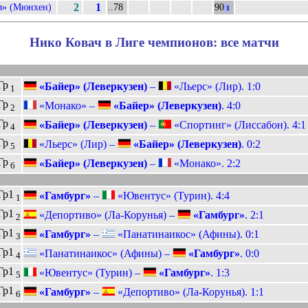
я» (Мюнхен)
2
1
..78
90
1
Нико Ковач в Лиге чемпионов: все матчи
Гр
«Байер» (Леверкузен)
–
«Льерс» (Лир). 1:0
1
Гр
«Монако» –
«Байер» (Леверкузен)
. 4:0
2
Гр
«Байер» (Леверкузен)
–
«Спортинг» (Лиссабон). 4:1
4
Гр
«Льерс» (Лир) –
«Байер» (Леверкузен)
. 0:2
5
Гр
«Байер» (Леверкузен)
–
«Монако». 2:2
6
Гр1
«Гамбург»
–
«Ювентус» (Турин). 4:4
1
Гр1
«Депортиво» (Ла-Корунья) –
«Гамбург»
. 2:1
2
Гр1
«Гамбург»
–
«Панатинаикос» (Афины). 0:1
3
Гр1
«Панатинаикос» (Афины) –
«Гамбург»
. 0:0
4
Гр1
«Ювентус» (Турин) –
«Гамбург»
. 1:3
5
Гр1
«Гамбург»
–
«Депортиво» (Ла-Корунья). 1:1
6