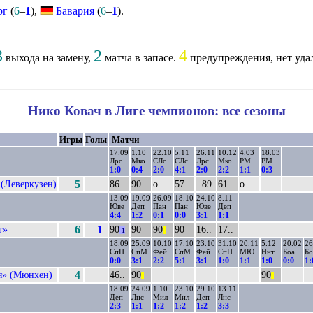
рг
(
6
–
1
),
Бавария
(
6
–
1
).
3
2
4
выхода на замену,
матча в запасе.
предупреждения, нет уда
Нико Ковач в Лиге чемпионов: все сезоны
Игры
Голы
Матчи
17.09
1.10
22.10
5.11
26.11
10.12
4.03
18.03
Лрс
Мко
СЛс
СЛс
Лрс
Мко
РМ
РМ
1:0
0:4
2:0
4:1
2:0
2:2
1:1
0:3
 (Леверкузен)
5
86..
90
о
57..
..89
61..
о
13.09
19.09
26.09
18.10
24.10
8.11
Юве
Деп
Пан
Пан
Юве
Деп
4:4
1:2
0:1
0:0
3:1
1:1
г»
6
1
90
90
90
90
16..
17..
1
||
18.09
25.09
10.10
17.10
23.10
31.10
20.11
5.12
20.02
26
СпП
СпМ
Фей
СпМ
Фей
СпП
МЮ
Ннт
Боа
Бо
0:0
3:1
2:2
5:1
3:1
1:0
1:1
1:0
0:0
1:
я» (Мюнхен)
4
46..
90
90
||
||
18.09
24.09
1.10
23.10
29.10
13.11
Деп
Лнс
Мил
Мил
Деп
Лнс
2:3
1:1
1:2
1:2
1:2
3:3