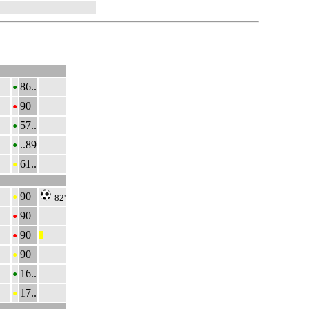
•
86..
•
90
•
57..
•
..89
•
61..
•
90
82'
•
90
•
90
|||
•
90
•
16..
•
17..