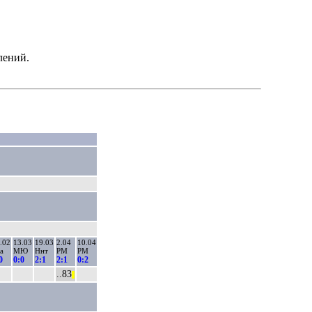
лений.
.02
13.03
19.03
2.04
10.04
а
МЮ
Ннт
РМ
РМ
0
0:0
2:1
2:1
0:2
..83
||