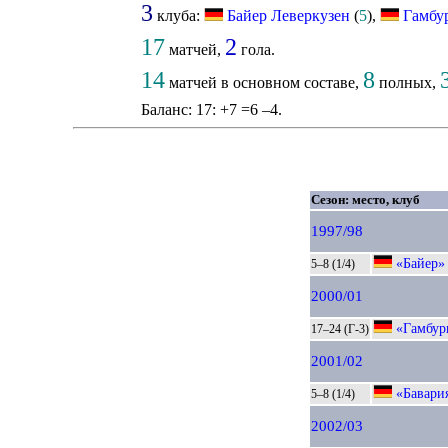
3
клуба:
Байер Леверкузен
(
5
),
Гамбу
17
2
матчей,
гола.
14
8
матчей в основном составе,
полных,
Баланс: 17: +7 =6 –4.
Сезон: место, клуб
1997/98
«Байер»
5–8 (1/4)
2000/01
«Гамбур
17–24 (Г-3)
2001/02
«Бавари
5–8 (1/4)
2002/03