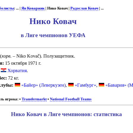
болисты
: ... |
Ян Коваржик
| Нико Ковач |
Радослав Ковач
| ...
Нико Ковач
в Лиге чемпионов УЕФА
(
хорв.
– Niko Kovač). Полузащитник.
я:
15 октября 1971 г.
Хорватия
.
Вес:
72 кг.
клубы:
«Байер» (Леверкузен)
,
«Гамбург»
,
«Бавария» (
ль игрока:
•
Transfermarkt
•
National Football Teams
Нико Ковач в Лиге чемпионов: статистика