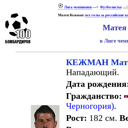
Лига чемпионов
—>
Футболисты
: ... 
Матея Кежман:
все голы за российские 
Матея
в Лиге че
КЕЖМАН Мат
Нападающий.
Дата рождения
Гражданство:
Черногория)
.
Рост:
182 см.
Ве