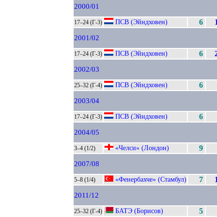
2000/01
ПСВ (Эйндховен)
6
17–24 (Г-3)
2001/02
ПСВ (Эйндховен)
6
17–24 (Г-3)
2002/03
ПСВ (Эйндховен)
6
25–32 (Г-4)
2003/04
ПСВ (Эйндховен)
6
17–24 (Г-3)
2004/05
«Челси» (Лондон)
9
3–4 (1/2)
2007/08
«Фенербахче» (Стамбул)
7
5–8 (1/4)
2011/12
БАТЭ (Борисов)
5
25–32 (Г-4)