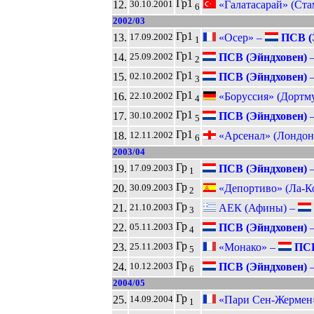
Гр1
12.
«Галатасарай» (Ста
30.10.2001
6
2002/03
Гр1
13.
«Осер» –
ПСВ (
17.09.2002
1
Гр1
14.
ПСВ (Эйндховен)
25.09.2002
2
Гр1
15.
ПСВ (Эйндховен)
02.10.2002
3
Гр1
16.
«Боруссия» (Дортм
22.10.2002
4
Гр1
17.
ПСВ (Эйндховен)
30.10.2002
5
Гр1
18.
«Арсенал» (Лондон
12.11.2002
6
2003/04
Гр
19.
ПСВ (Эйндховен)
17.09.2003
1
Гр
20.
«Депортиво» (Ла-К
30.09.2003
2
Гр
21.
АЕК (Афины) –
21.10.2003
3
Гр
22.
ПСВ (Эйндховен)
05.11.2003
4
Гр
23.
«Монако» –
ПСВ
25.11.2003
5
Гр
24.
ПСВ (Эйндховен)
10.12.2003
6
2004/05
Гр
25.
«Пари Сен-Жермен»
14.09.2004
1