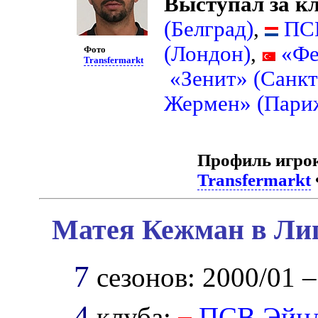
Выступал за к
(Белград)
,
ПСВ
(Лондон)
,
«Фе
Фото
Transfermarkt
«Зенит» (Санкт
Жермен» (Пари
Профиль игро
Transfermarkt
Матея Кежман в Лиг
7
сезонов: 2000/01 –
4
клуба:
ПСВ Эйн