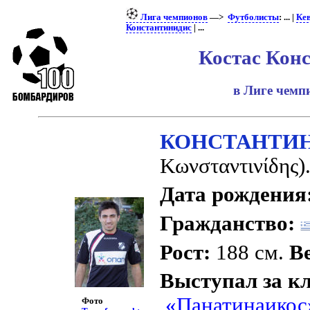
Лига чемпионов
—>
Футболисты
: ... |
Кев
Константинидис
| ...
Костас Кон
в Лиге чем
КОНСТАНТИН
Kωνσταντινίδης)
Дата рождения
Гражданство:
Рост:
188 см.
Ве
Выступал за к
«Панатинаикос
Фото