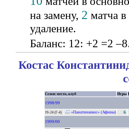
10
матчей в основно
2
на замену,
матча в 
удаление.
Баланс: 12: +2 =2 –8
Костас Константинид
с
Сезон: место, клуб
Игры
1998/99
«Панатинаикос» (Афины)
6
19–24 (Г-4)
1999/00