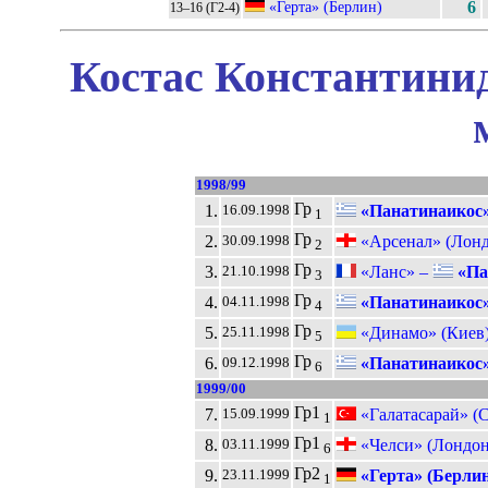
«Герта» (Берлин)
6
13–16 (Г2-4)
Костас Константинид
1998/99
Гр
1.
«Панатинаикос
16.09.1998
1
Гр
2.
«Арсенал» (Лонд
30.09.1998
2
Гр
3.
«Ланс» –
«Па
21.10.1998
3
Гр
4.
«Панатинаикос
04.11.1998
4
Гр
5.
«Динамо» (Киев
25.11.1998
5
Гр
6.
«Панатинаикос
09.12.1998
6
1999/00
Гр1
7.
«Галатасарай» (
15.09.1999
1
Гр1
8.
«Челси» (Лондон
03.11.1999
6
Гр2
9.
«Герта» (Берлин
23.11.1999
1