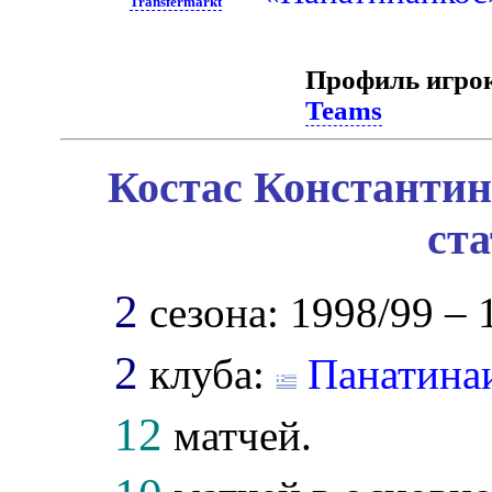
Transfermarkt
Профиль игро
Teams
Костас Константин
ст
2
сезона: 1998/99 – 
2
клуба:
Панатина
12
матчей.