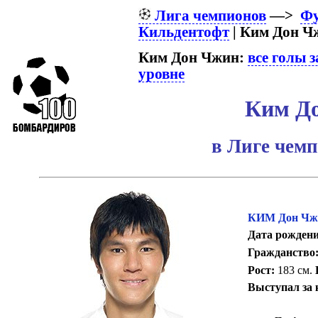
Лига чемпионов
—>
Фу
Кильдентофт
| Ким Дон Ч
Ким Дон Чжин:
все голы 
уровне
Ким Д
в Лиге чем
КИМ Дон Чж
Дата рождени
Гражданство
Рост:
183 см.
Выступал за 