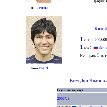
Профиль и
Фото
РФПЛ
Ким Д
1
сезон: 2008/09
1
клуб:
Зени
5
Не играл,
матч
Фото
РФПЛ
Ким Дон Чжин в Л
Сезон: место, клуб
2008/09