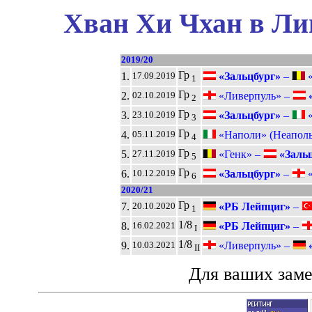
Хван Хи Чхан в Ли
2019/20
Гр
1.
«Зальцбург»
–
«
17.09.2019
1
Гр
2.
«Ливерпуль» –
«
02.10.2019
2
Гр
3.
«Зальцбург»
–
«
23.10.2019
3
Гр
4.
«Наполи» (Неаполь
05.11.2019
4
Гр
5.
«Генк» –
«Зальц
27.11.2019
5
Гр
6.
«Зальцбург»
–
«
10.12.2019
6
2020/21
Гр
7.
«РБ Лейпциг»
–
20.10.2020
1
1/8
8.
«РБ Лейпциг»
–
16.02.2021
I
1/8
9.
«Ливерпуль» –
«
10.03.2021
II
Для ваших зам