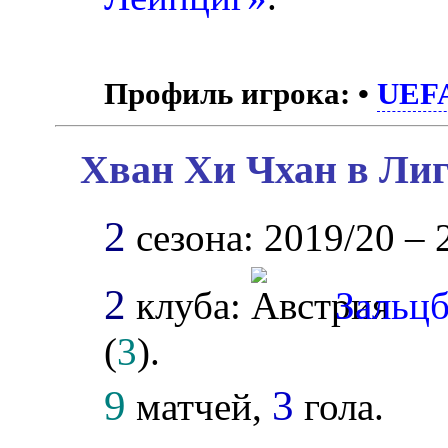
Профиль игрока:
•
UEF
Хван Хи Чхан в Лиг
2
сезона: 2019/20 – 
2
клуба:
Зальц
(
3
).
9
3
матчей,
гола.