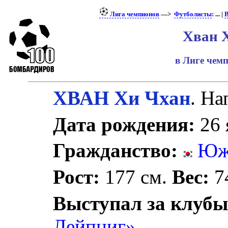
Лига чемпионов
—>
Футболисты
: ... |
В
Хван 
в Лиге чем
ХВАН Хи Чхан
. Н
Дата рождения:
26 
Гражданство:
Южн
Рост:
177 см.
Вес:
74
Выступал за клубы
Лейпциг»
.