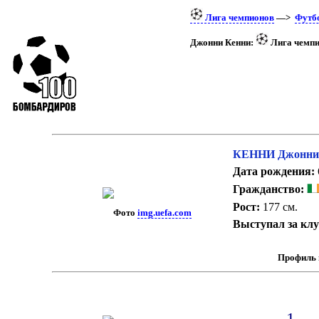
Лига чемпионов
—>
Футб
Джонни Кенни:
Лига чемпи
КЕННИ Джонни
Дата рождения:
Гражданство:
Рост:
177 см.
Фото
img.uefa.com
Выступал за кл
Профиль 
1