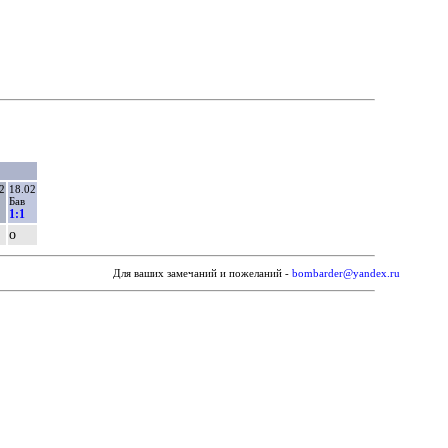
2
18.02
Бав
1:1
о
Для ваших замечаний и пожеланий -
bombarder@yandex.ru