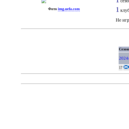
сезо
1
Фото
img.uefa.com
клу
Не иг
Сезон
2024
17