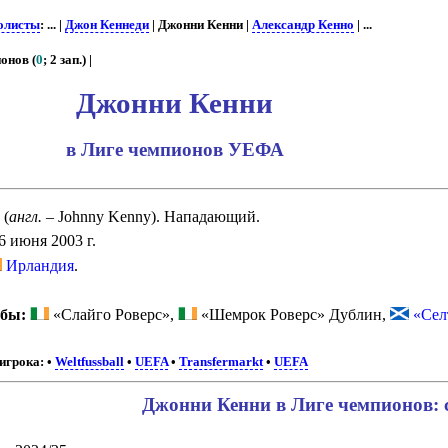
олисты
: ... |
Джон Кеннеди
| Джонни Кенни |
Александр Кенно
| ...
онов (
0
; 2 зап.) |
Джонни Кенни
в Лиге чемпионов УЕФА
(
англ.
– Johnny Kenny). Нападающий.
6 июня 2003 г.
Ирландия
.
убы:
«Слайго Роверс»,
«Шемрок Роверс» Дублин,
«Сел
игрока:
•
Weltfussball
•
UEFA
•
Transfermarkt
•
UEFA
Джонни Кенни в Лиге чемпионов: 