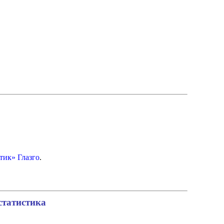
тик» Глазго
.
статистика