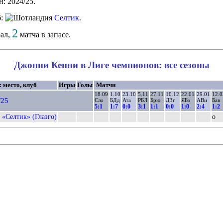
н: 2024/25.
б:
Селтик
.
2
рал,
матча в запасе.
Джонни Кенни в Лиге чемпионов: все сезоны
: место, клуб
Игры
Голы
Матчи
18.09
1.10
23.10
5.11
27.11
10.12
22.01
29.01
12.0
/25
Сло
БДд
Ата
РБЛ
Брю
ДЗг
ЯБз
АВи
Бав
5:1
1:7
0:0
3:1
1:1
0:0
1:0
2:4
1:2
«Селтик» (Глазго)
о