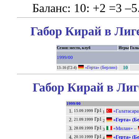
Баланс: 10: +2 =3 –5
Габор Кирай в Лиг
Сезон: место, клуб
Игры
Гол
1999/00
«Герта» (Берлин)
10
13–16 (Г2-4)
Габор Кирай в Лиг
1999/00
Гр1
1.
«Галатасара
15.09.1999
1
Гр1
2.
«Герта» (Б
21.09.1999
2
Гр1
3.
«Милан» –
28.09.1999
3
Гр1
4.
«Герта» (Б
20.10.1999
4