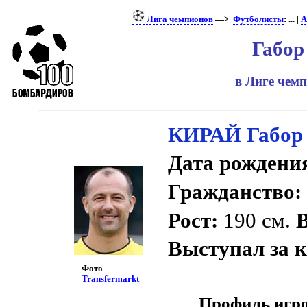
Лига чемпионов
—>
Футболисты
: ... |
А
Габор
в Лиге чем
КИРАЙ Габор
Дата рождени
Гражданство:
Рост:
190 см.
В
Выступал за 
Фото
Transfermarkt
Профиль игро