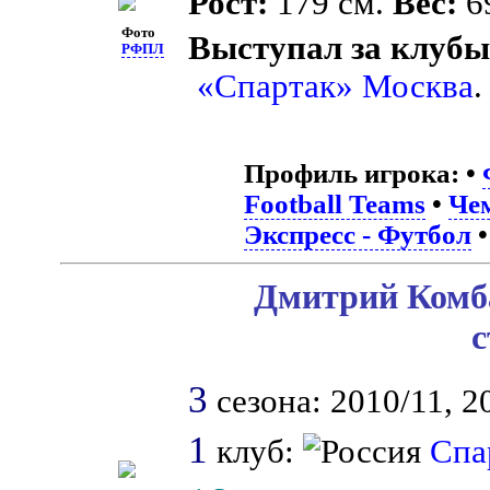
Рост:
179 см.
Вес:
69
Фото
Выступал за клубы
РФПЛ
«Спартак» Москва
.
Профиль игрока:
•
Football Teams
•
Че
Экспресс - Футбол
Дмитрий Комба
с
3
сезона: 2010/11, 2
1
клуб:
Спа