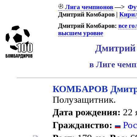
Лига чемпионов
—>
Фу
Дмитрий Комбаров |
Кири
Дмитрий Комбаров:
все г
высшем уровне
Дмитрий
в Лиге чем
КОМБАРОВ Дмитр
Полузащитник.
Дата рождения:
22 
Гражданство:
Рос