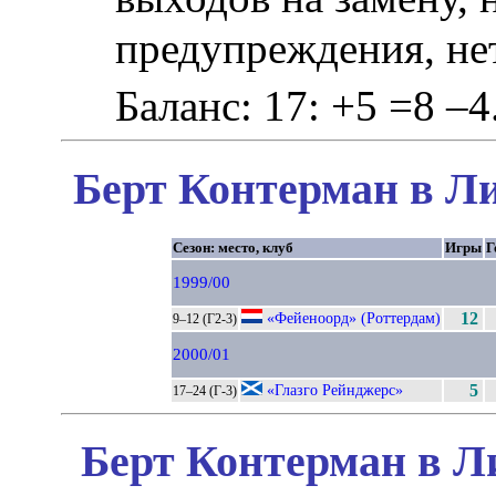
предупреждения, не
Баланс: 17: +5 =8 –4
Берт Контерман в Ли
Сезон: место, клуб
Игры
Г
1999/00
«Фейеноорд» (Роттердам)
12
9–12 (Г2-3)
2000/01
«Глазго Рейнджерс»
5
17–24 (Г-3)
Берт Контерман в Л