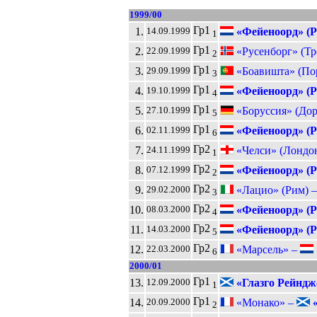
1999/00
Гр1
1.
«Фейеноорд» (Р
14.09.1999
1
Гр1
2.
«Русенборг» (Т
22.09.1999
2
Гр1
3.
«Боавишта» (По
29.09.1999
3
Гр1
4.
«Фейеноорд» (Р
19.10.1999
4
Гр1
5.
«Боруссия» (До
27.10.1999
5
Гр1
6.
«Фейеноорд» (Р
02.11.1999
6
Гр2
7.
«Челси» (Лондо
24.11.1999
1
Гр2
8.
«Фейеноорд» (Р
07.12.1999
2
Гр2
9.
«Лацио» (Рим) 
29.02.2000
3
Гр2
10.
«Фейеноорд» (Р
08.03.2000
4
Гр2
11.
«Фейеноорд» (Р
14.03.2000
5
Гр2
12.
«Марсель» –
22.03.2000
6
2000/01
Гр1
13.
«Глазго Рейндж
12.09.2000
1
Гр1
14.
«Монако» –
«
20.09.2000
2