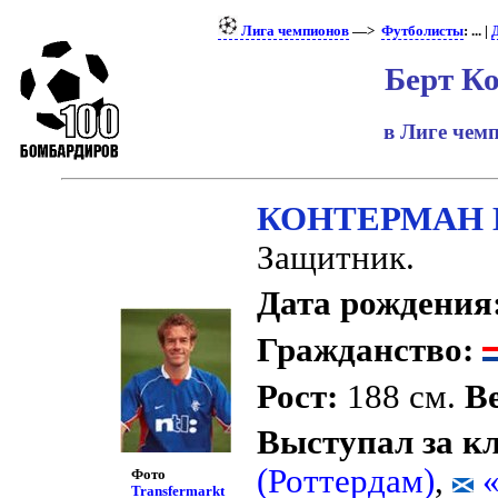
Лига чемпионов
—>
Футболисты
: ... |
Берт К
в Лиге че
КОНТЕРМАН 
Защитник.
Дата рождения
Гражданство:
Рост:
188 см.
Ве
Выступал за к
(Роттердам)
,
«
Фото
Transfermarkt