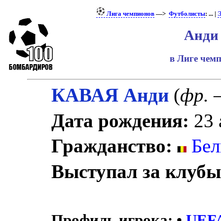
Лига чемпионов
—>
Футболисты
: ... |
Э
Анди
в Лиге чем
КАВАЯ Анди
(
фр.
–
Дата рождения:
23 
Гражданство:
Бел
Выступал за клубы
Профиль игрока:
•
UEF