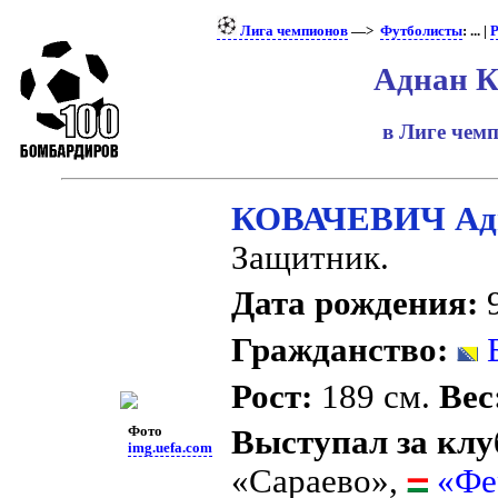
Лига чемпионов
—>
Футболисты
: ... |
Р
Аднан К
в Лиге чем
КОВАЧЕВИЧ Ад
Защитник.
Дата рождения:
9
Гражданство:
Б
Рост:
189 см.
Вес
Фото
Выступал за клу
img.uefa.com
«Сараево»,
«Фе