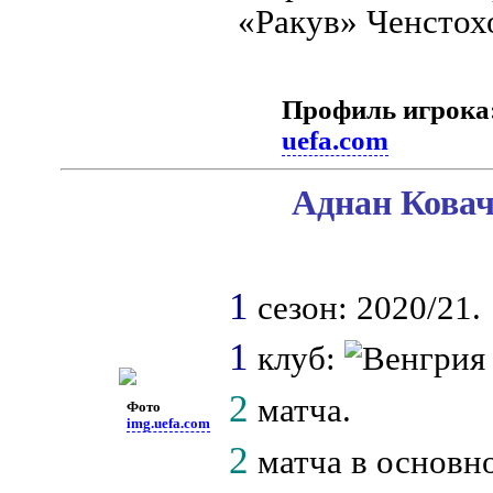
«Ракув» Ченстох
Профиль игрока
uefa.com
Аднан Ковач
1
сезон: 2020/21.
1
клуб:
2
матча.
Фото
img.uefa.com
2
матча в основн