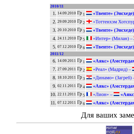
2010/11
Гр
1.
«Твенте» (Энсхеде)
14.09.2010
1
Гр
2.
«Тоттенхэм Хотспу
29.09.2010
2
Гр
3.
«Твенте» (Энсхеде)
20.10.2010
3
Гр
4.
«Интер» (Милан) –
24.11.2010
5
Гр
5.
«Твенте» (Энсхеде)
07.12.2010
6
2011/12
Гр
6.
«Аякс» (Амстерда
14.09.2011
1
Гр
7.
«Реал» (Мадрид) –
27.09.2011
2
Гр
8.
«Динамо» (Загреб) 
18.10.2011
3
Гр
9.
«Аякс» (Амстерда
02.11.2011
4
Гр
10.
«Лион» –
«Аякс
22.11.2011
5
Гр
11.
«Аякс» (Амстерда
07.12.2011
6
Для ваших зам