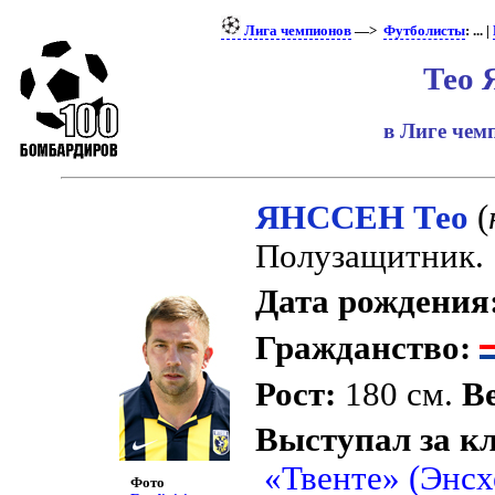
Лига чемпионов
—>
Футболисты
: ... |
Тео 
в Лиге че
ЯНССЕН Тео
(
Полузащитник.
Дата рождения
Гражданство:
Рост:
180 см.
Ве
Выступал за к
«Твенте» (Энсх
Фото