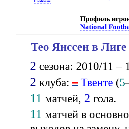
Eredivisie
Профиль игро
National Footb
Тео Янссен в Лиге
2
сезона: 2010/11 – 
2
клуба:
Твенте
(
5
11
2
матчей,
гола.
11
матчей в основно
выходов на замену, 