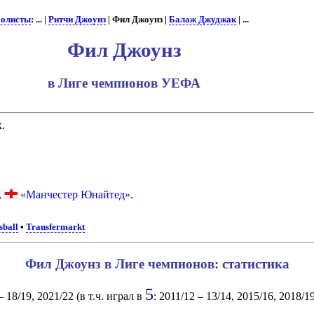
олисты
: ... |
Ритчи Джоунз
| Фил Джоунз |
Балаж Джуджак
| ...
Фил Джоунз
в Лиге чемпионов УЕФА
.
,
«Манчестер Юнайтед»
.
sball
•
Transfermarkt
Фил Джоунз в Лиге чемпионов: статистика
5
 18/19, 2021/22 (в т.ч. играл в
: 2011/12 – 13/14, 2015/16, 2018/19