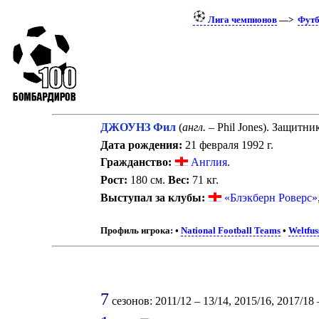
Лига чемпионов
—>
Футб
ДЖОУНЗ Фил
(
англ.
– Phil Jones). Защитник
Дата рождения:
21 февраля 1992 г.
Гражданство:
Англия
.
Рост:
180 см.
Вес:
71 кг.
Выступал за клубы:
«Блэкберн Роверс»
Профиль игрока:
•
National Football Teams
•
Weltfus
7
сезонов: 2011/12 – 13/14, 2015/16, 2017/18 –