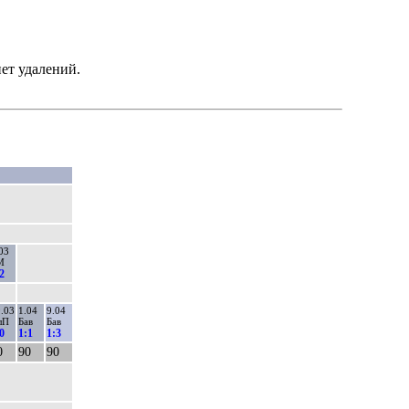
ет удалений.
03
М
2
.03
1.04
9.04
лП
Бав
Бав
0
1:1
1:3
0
90
90