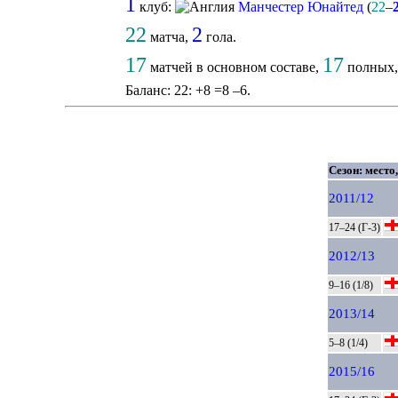
1
клуб:
Манчестер Юнайтед
(
22
–
22
2
матча,
гола.
17
17
матчей в основном составе,
полных
Баланс: 22: +8 =8 –6.
Сезон: место
2011/12
17–24 (Г-3)
2012/13
9–16 (1/8)
2013/14
5–8 (1/4)
2015/16