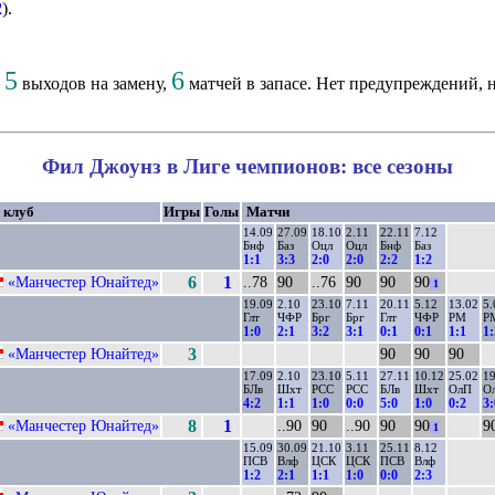
2
).
5
6
,
выходов на замену,
матчей в запасе. Нет предупреждений, н
Фил Джоунз в Лиге чемпионов: все сезоны
, клуб
Игры
Голы
Матчи
14.09
27.09
18.10
2.11
22.11
7.12
Бнф
Баз
Оцл
Оцл
Бнф
Баз
1:1
3:3
2:0
2:0
2:2
1:2
«Манчестер Юнайтед»
6
1
..78
90
..76
90
90
90
1
19.09
2.10
23.10
7.11
20.11
5.12
13.02
5.
Глт
ЧФР
Брг
Брг
Глт
ЧФР
РМ
Р
1:0
2:1
3:2
3:1
0:1
0:1
1:1
1:
«Манчестер Юнайтед»
3
90
90
90
17.09
2.10
23.10
5.11
27.11
10.12
25.02
19
БЛв
Шхт
РСС
РСС
БЛв
Шхт
ОлП
О
4:2
1:1
1:0
0:0
5:0
1:0
0:2
3:
«Манчестер Юнайтед»
8
1
..90
90
..90
90
90
9
1
15.09
30.09
21.10
3.11
25.11
8.12
ПСВ
Влф
ЦСК
ЦСК
ПСВ
Влф
1:2
2:1
1:1
1:0
0:0
2:3