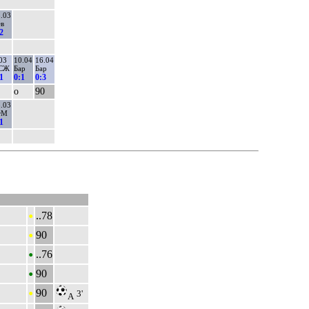
.03
ев
2
03
10.04
16.04
СЖ
Бар
Бар
1
0:1
0:3
о
90
.03
тМ
1
•
..78
•
90
•
..76
•
90
•
90
3'
А