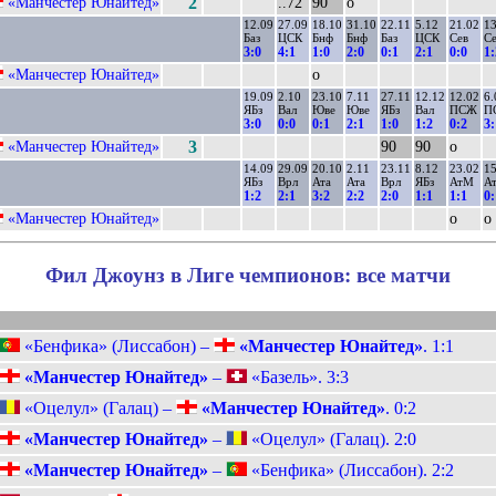
«Манчестер Юнайтед»
2
..72
90
о
12.09
27.09
18.10
31.10
22.11
5.12
21.02
13
Баз
ЦСК
Бнф
Бнф
Баз
ЦСК
Сев
С
3:0
4:1
1:0
2:0
0:1
2:1
0:0
1:
«Манчестер Юнайтед»
о
19.09
2.10
23.10
7.11
27.11
12.12
12.02
6.
ЯБз
Вал
Юве
Юве
ЯБз
Вал
ПСЖ
П
3:0
0:0
0:1
2:1
1:0
1:2
0:2
3:
«Манчестер Юнайтед»
3
90
90
о
14.09
29.09
20.10
2.11
23.11
8.12
23.02
15
ЯБз
Врл
Ата
Ата
Врл
ЯБз
АтМ
А
1:2
2:1
3:2
2:2
2:0
1:1
1:1
0:
«Манчестер Юнайтед»
о
о
Фил Джоунз в Лиге чемпионов: все матчи
«Бенфика» (Лиссабон) –
«Манчестер Юнайтед»
. 1:1
«Манчестер Юнайтед»
–
«Базель». 3:3
«Оцелул» (Галац) –
«Манчестер Юнайтед»
. 0:2
«Манчестер Юнайтед»
–
«Оцелул» (Галац). 2:0
«Манчестер Юнайтед»
–
«Бенфика» (Лиссабон). 2:2