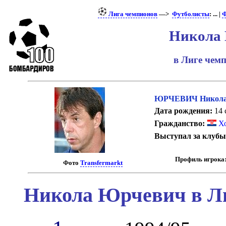
Лига чемпионов
—>
Футболисты
: ... |
Ф
Никола
в Лиге чем
ЮРЧЕВИЧ Никол
Дата рождения:
14 
Гражданство:
Хо
Выступал за клубы
Профиль игрока
Фото
Transfermarkt
Никола Юрчевич в Ли