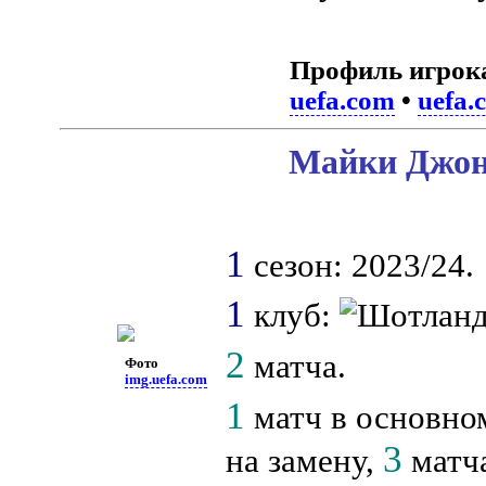
Профиль игрок
uefa.com
•
uefa.
Майки Джонс
1
сезон: 2023/24.
1
клуб:
2
матча.
Фото
img.uefa.com
1
матч в основном
3
на замену,
матча