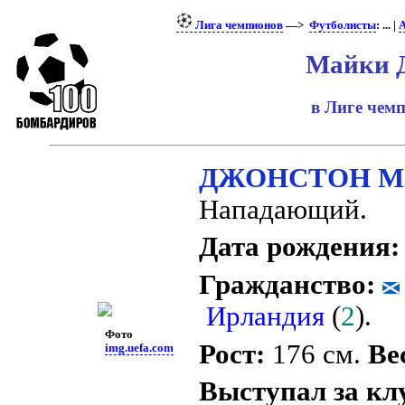
Лига чемпионов
—>
Футболисты
: ... |
А
Майки 
в Лиге чем
ДЖОНСТОН М
Нападающий.
Дата рождения:
Гражданство:
Ирландия
(
2
).
Фото
Рост:
176 см.
Ве
img.uefa.com
Выступал за кл