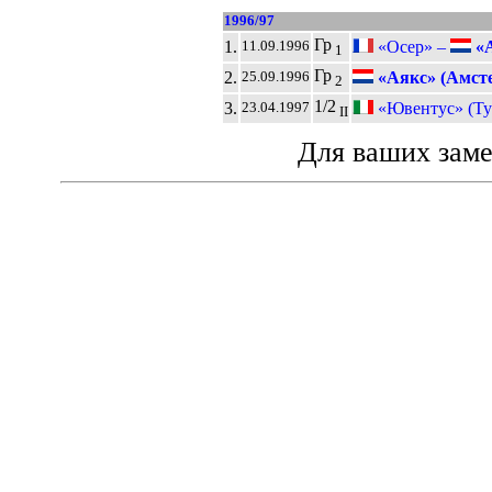
1996/97
Гр
1.
«Осер» –
«А
11.09.1996
1
Гр
2.
«Аякс» (Амст
25.09.1996
2
1/2
3.
«Ювентус» (Ту
23.04.1997
II
Для ваших зам