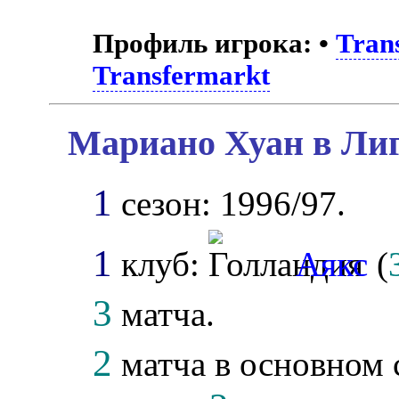
Профиль игрока:
•
Tran
Transfermarkt
Мариано Хуан в Лиг
1
сезон: 1996/97.
1
клуб:
Аякс
(
3
матча.
2
матча в основном 