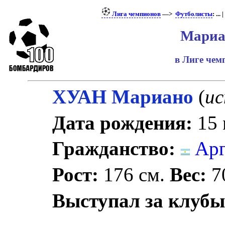
Лига чемпионов
—>
Футболисты
: ... |
Мариа
в Лиге че
ХУАН Мариано
(
ис
Дата рождения:
15 
Гражданство:
Арг
Рост:
176 см.
Вес:
70
Выступал за клубы