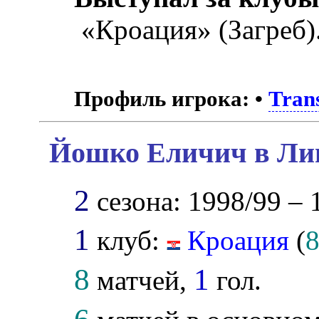
«Кроация» (Загреб)
Профиль игрока:
•
Tran
Йошко Еличич в Лиг
2
сезона: 1998/99 – 
1
клуб:
Кроация
(
8
1
матчей,
гол.