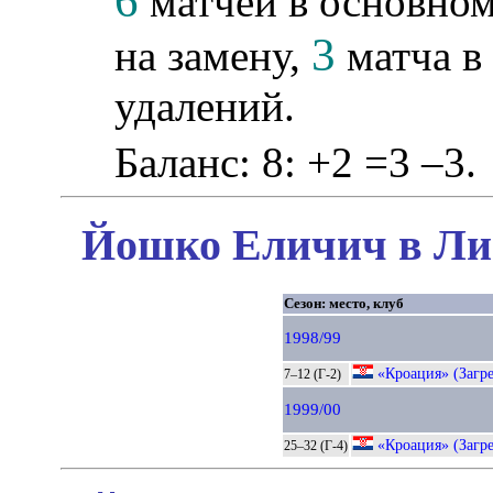
6
матчей в основном
3
на замену,
матча в 
удалений.
Баланс: 8: +2 =3 –3.
Йошко Еличич в Лиг
Сезон: место, клуб
1998/99
«Кроация» (Загре
7–12 (Г-2)
1999/00
«Кроация» (Загре
25–32 (Г-4)