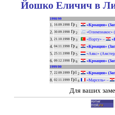
Йошко Еличич в Ли
1998/99
Гр
1.
«Кроация» (Заг
16.09.1998
1
Гр
2.
«Олимпиакос» (
30.09.1998
2
Гр
3.
«Порту» –
«К
21.10.1998
3
Гр
4.
«Кроация» (Заг
04.11.1998
4
Гр
5.
«Аякс» (Амстер
25.11.1998
5
Гр
6.
«Кроация» (Заг
09.12.1998
6
1999/00
Гр1
7.
«Кроация» (Заг
22.09.1999
2
Гр1
8.
«Марсель» –
02.11.1999
6
Для ваших зам