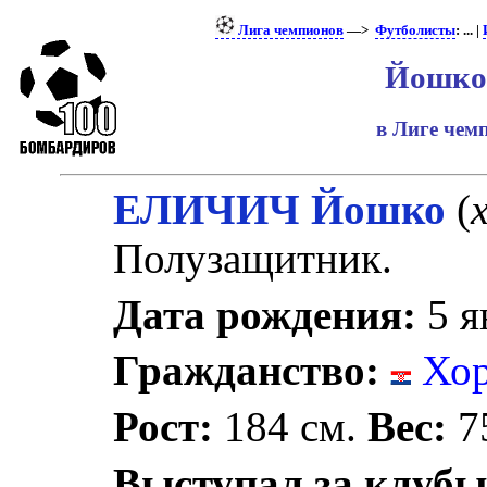
Лига чемпионов
—>
Футболисты
: ... |
Йошко
в Лиге че
ЕЛИЧИЧ Йошко
(
Полузащитник.
Дата рождения:
5 я
Гражданство:
Хор
Рост:
184 см.
Вес:
75
Выступал за клубы