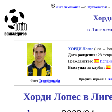
Лига чемпионов
—>
Футболисты
: ... 
Хорд
в Лиге че
ХОРДИ Лопес
(
исп.
– Jor
Дата рождения:
28 февра
Гражданство:
Испан
Выступал за клубы:
Профиль игрока:
•
Tra
Фото
Transfermarkt
Хорди Лопес в Лиг