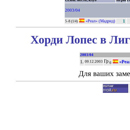
2003/04
«Реал» (Мадрид)
1
5–8 (1/4)
Хорди Лопес в Лиг
2003/04
Гр
1.
«Реа
09.12.2003
6
Для ваших зам