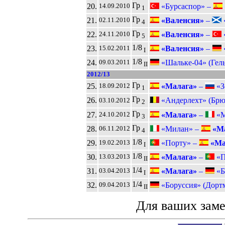
Гр
20.
«Бурсаспор» –
14.09.2010
1
Гр
21.
«Валенсия»
–
«
02.11.2010
4
Гр
22.
«Валенсия»
–
«
24.11.2010
5
1/8
23.
«Валенсия»
–
«
15.02.2011
I
1/8
24.
«Шальке-04» (Гел
09.03.2011
II
2012/13
Гр
25.
«Малага»
–
«З
18.09.2012
1
Гр
26.
«Андерлехт» (Брю
03.10.2012
2
Гр
27.
«Малага»
–
«М
24.10.2012
3
Гр
28.
«Милан» –
«Ма
06.11.2012
4
1/8
29.
«Порту» –
«Ма
19.02.2013
I
1/8
30.
«Малага»
–
«П
13.03.2013
II
1/4
31.
«Малага»
–
«Б
03.04.2013
I
1/4
32.
«Боруссия» (Дорт
09.04.2013
II
Для ваших зам