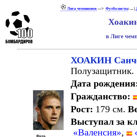
Лига чемпионов
—>
Футболисты
: ... |
Хоакин
в Лиге че
ХОАКИН Санч
Полузащитник.
Дата рождения
Гражданство:
Рост:
179 см.
Ве
Выступал за к
«Валенсия»
,
Фото