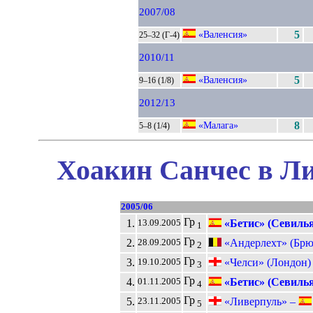
2007/08
«Валенсия»
5
25–32 (Г-4)
2010/11
«Валенсия»
5
9–16 (1/8)
2012/13
«Малага»
8
5–8 (1/4)
Хоакин Санчес в Ли
2005/06
Гр
1.
«Бетис» (Севилья
13.09.2005
1
Гр
2.
«Андерлехт» (Брю
28.09.2005
2
Гр
3.
«Челси» (Лондон)
19.10.2005
3
Гр
4.
«Бетис» (Севилья
01.11.2005
4
Гр
5.
«Ливерпуль» –
23.11.2005
5