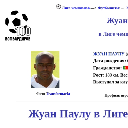
Лига чемпионов
—>
Футболисты
: ... |
Жуан
в Лиге че
ЖУАН ПАУЛУ
(
Дата рождения:
Гражданство:
Рост:
180 см.
Вес
Выступал за кл
Фото
Transfermarkt
Профиль игро
Жуан Паулу в Лиге