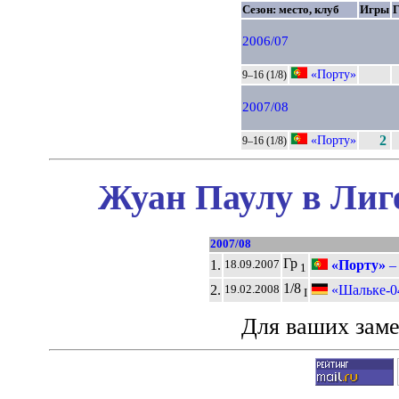
Сезон: место, клуб
Игры
2006/07
«Порту»
9–16 (1/8)
2007/08
«Порту»
2
9–16 (1/8)
Жуан Паулу в Лиг
2007/08
Гр
1.
«Порту»
18.09.2007
1
1/8
2.
«Шальке-04
19.02.2008
I
Для ваших зам