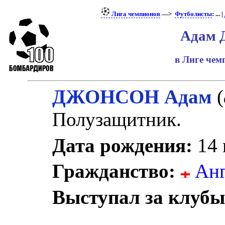
Лига чемпионов
—>
Футболисты
: ... |
Адам 
в Лиге че
ДЖОНСОН Адам
(
Полузащитник.
Дата рождения:
14 
Гражданство:
Анг
Выступал за клубы