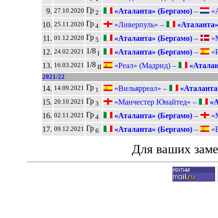
Гр
9.
«Аталанта» (Бергамо)
–
«А
27.10.2020
2
Гр
10.
«Ливерпуль» –
«Аталанта»
25.11.2020
4
Гр
11.
«Аталанта» (Бергамо)
–
«М
01.12.2020
5
1/8
12.
«Аталанта» (Бергамо)
–
«Р
24.02.2021
I
1/8
13.
«Реал» (Мадрид) –
«Аталан
16.03.2021
II
2021/22
Гр
14.
«Вильярреал» –
«Аталанта»
14.09.2021
1
Гр
15.
«Манчестер Юнайтед» –
«А
20.10.2021
3
Гр
16.
«Аталанта» (Бергамо)
–
«М
02.11.2021
4
Гр
17.
«Аталанта» (Бергамо)
–
«В
09.12.2021
6
Для ваших зам