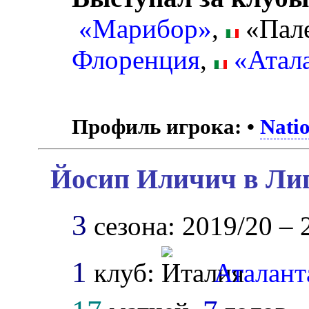
«Марибор»
,
«Пал
Флоренция
,
«Атал
Профиль игрока:
•
Nati
Йосип Иличич в Лиг
3
сезона: 2019/20 – 
1
клуб:
Аталант