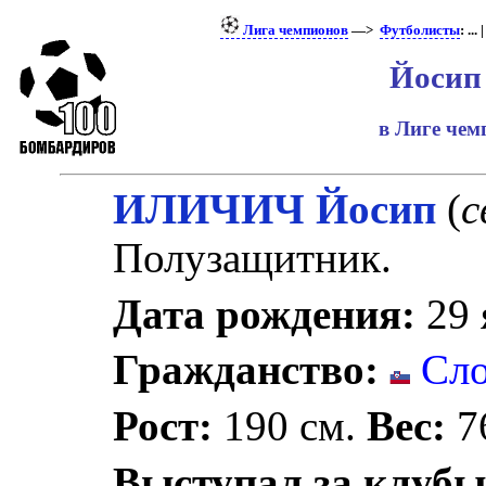
Лига чемпионов
—>
Футболисты
: ... 
Йосип
в Лиге че
ИЛИЧИЧ Йосип
(
с
Полузащитник.
Дата рождения:
29 
Гражданство:
Сло
Рост:
190 см.
Вес:
76
Выступал за клубы