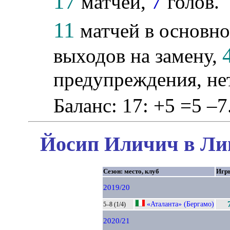
17
7
матчей,
голов.
11
матчей в основно
выходов на замену,
предупреждения, не
Баланс: 17: +5 =5 –7
Йосип Иличич в Лиг
Сезон: место, клуб
Игр
2019/20
«Аталанта» (Бергамо)
5–8 (1/4)
2020/21