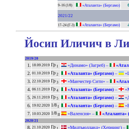
«Аталанта» (Бергамо)
9–16 (1/8)
2021/22
«Аталанта» (Бергамо)
17–24 (Г-3)
Йосип Иличич в Ли
2019/20
Гр
1.
«Динамо» (Загреб) –
«Атала
18.09.2019
1
Гр
2.
«Аталанта» (Бергамо)
–
«Ш
01.10.2019
2
Гр
3.
«Манчестер Сити» –
«Атал
22.10.2019
3
Гр
4.
«Аталанта» (Бергамо)
–
«М
06.11.2019
4
Гр
5.
«Аталанта» (Бергамо)
–
«Д
26.11.2019
5
1/8
6.
«Аталанта» (Бергамо)
–
«В
19.02.2020
I
1/8
7.
«Валенсия» –
«Аталанта» 
10.03.2020
II
2020/21
Гр
8.
«Мидтьюлланд» (Хернинг) –
21.10.2020
1