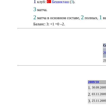
1
клуб:
Бешикташ
(
3
).
3
матча.
2
2
1
матча в основном составе,
полных,
вы
Баланс: 3: +1 =0 –2.
Се
2
25
2009/10
1.
30.09.200
2.
03.11.200
3.
25.11.200