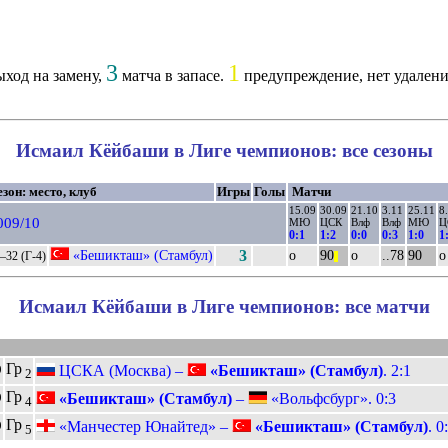
3
1
ход на замену,
матча в запасе.
предупреждение, нет удалени
Исмаил Кёйбаши в Лиге чемпионов: все сезоны
зон: место, клуб
Игры
Голы
Матчи
15.09
30.09
21.10
3.11
25.11
8
009/10
МЮ
ЦСК
Влф
Влф
МЮ
Ц
0:1
1:2
0:0
0:3
1:0
1
«Бешикташ» (Стамбул)
3
о
90
о
..78
90
о
–32 (Г-4)
||
Исмаил Кёйбаши в Лиге чемпионов: все матчи
Гр
ЦСКА (Москва) –
«Бешикташ» (Стамбул)
. 2:1
9
2
Гр
«Бешикташ» (Стамбул)
–
«Вольфсбург». 0:3
9
4
Гр
«Манчестер Юнайтед» –
«Бешикташ» (Стамбул)
. 0
9
5