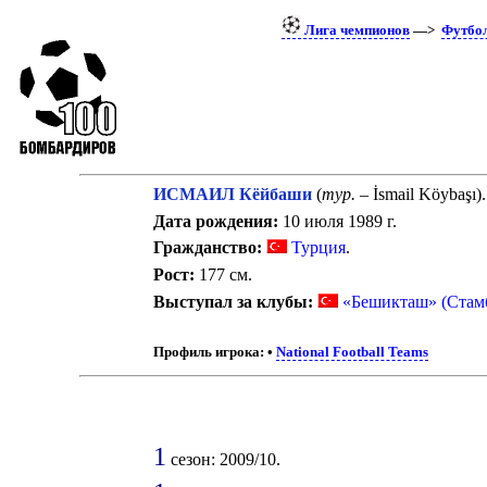
Лига чемпионов
—>
Футбо
ИСМАИЛ Кёйбаши
(
тур.
– İsmail Köybaşı)
Дата рождения:
10 июля 1989 г.
Гражданство:
Турция
.
Рост:
177 см.
Выступал за клубы:
«Бешикташ» (Стам
Профиль игрока:
•
National Football Teams
1
сезон: 2009/10.