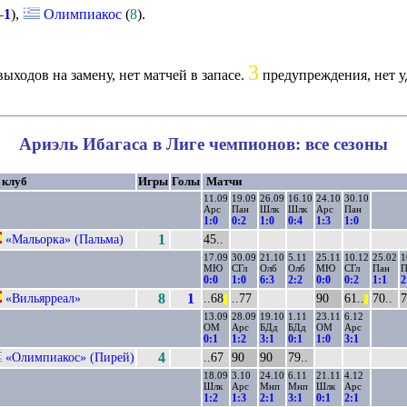
–
1
),
Олимпиакос
(
8
).
3
ыходов на замену, нет матчей в запасе.
предупреждения, нет у
Ариэль Ибагаса в Лиге чемпионов: все сезоны
 клуб
Игры
Голы
Матчи
11.09
19.09
26.09
16.10
24.10
30.10
Арс
Пан
Шлк
Шлк
Арс
Пан
1:0
0:2
1:0
0:4
1:3
1:0
«Мальорка» (Пальма)
1
45..
17.09
30.09
21.10
5.11
25.11
10.12
25.02
1
МЮ
СГл
Олб
Олб
МЮ
СГл
Пан
П
0:0
1:0
6:3
2:2
0:0
0:2
1:1
2
«Вильярреал»
8
1
..68
..77
90
61..
70..
7
||
||
13.09
28.09
19.10
1.11
23.11
6.12
ОМ
Арс
БДд
БДд
ОМ
Арс
0:1
1:2
3:1
0:1
1:0
3:1
«Олимпиакос» (Пирей)
4
..67
90
90
79..
18.09
3.10
24.10
6.11
21.11
4.12
Шлк
Арс
Мнп
Мнп
Шлк
Арс
1:2
1:3
2:1
3:1
0:1
2:1