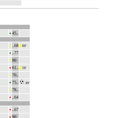
•
45..
•
..68
88'
|||
•
..77
•
90
•
61..
58'
|||
•
70..
•
75..
49'
•
78..
•
..64
•
..67
•
90