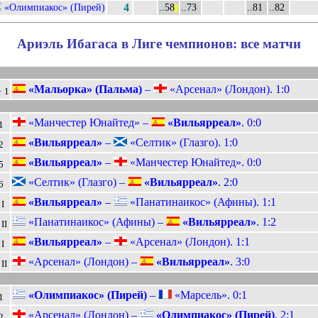
«Олимпиакос» (Пирей)
4
..58
..73
..81
..82
||
Ариэль Ибагаса в Лиге чемпионов: все матчи
1
«Мальорка» (Пальма)
–
«Арсенал» (Лондон). 1:0
1
«Манчестер Юнайтед» –
«Вильярреал»
. 0:0
1
«Вильярреал»
–
«Селтик» (Глазго). 1:0
2
«Вильярреал»
–
«Манчестер Юнайтед». 0:0
5
«Селтик» (Глазго) –
«Вильярреал»
. 2:0
6
«Вильярреал»
–
«Панатинаикос» (Афины). 1:1
I
«Панатинаикос» (Афины) –
«Вильярреал»
. 1:2
II
«Вильярреал»
–
«Арсенал» (Лондон). 1:1
I
«Арсенал» (Лондон) –
«Вильярреал»
. 3:0
II
«Олимпиакос» (Пирей)
–
«Марсель». 0:1
1
«Арсенал» (Лондон) –
«Олимпиакос» (Пирей)
. 2:1
2