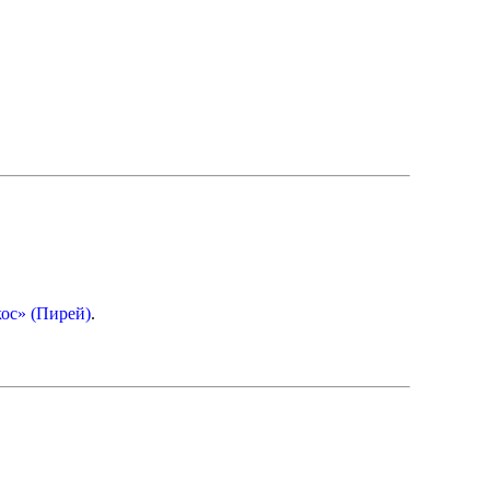
ос» (Пирей)
.