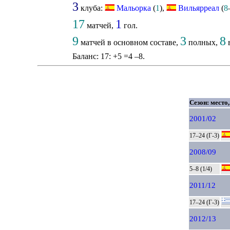
3
клуба:
Мальорка
(
1
),
Вильярреал
(
8
17
1
матчей,
гол.
9
3
8
матчей в основном составе,
полных,
в
Баланс: 17: +5 =4 –8.
Сезон: место,
2001/02
17–24 (Г-3)
2008/09
5–8 (1/4)
2011/12
17–24 (Г-3)
2012/13