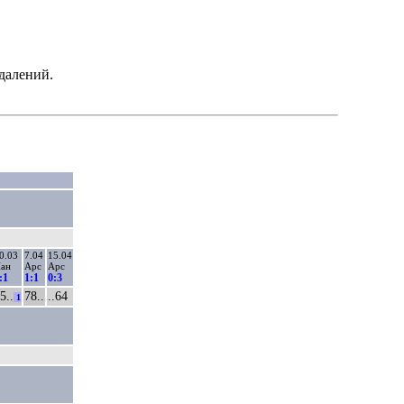
далений.
0.03
7.04
15.04
ан
Арс
Арс
:1
1:1
0:3
5..
78..
..64
1