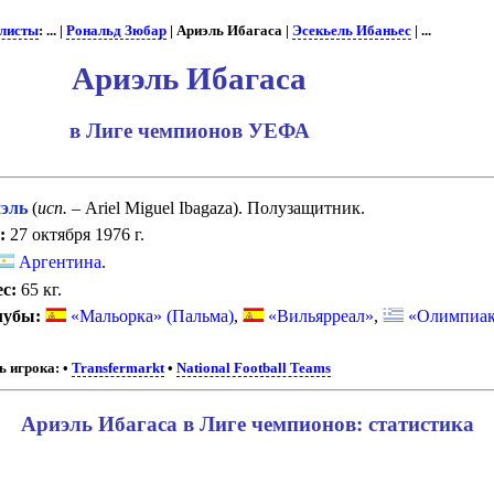
листы
: ... |
Рональд Зюбар
| Ариэль Ибагаса |
Эсекьель Ибаньес
| ...
Ариэль Ибагаса
в Лиге чемпионов УЕФА
эль
(
исп.
– Ariel Miguel Ibagaza). Полузащитник.
:
27 октября 1976 г.
Аргентина
.
с:
65 кг.
лубы:
«Мальорка» (Пальма)
,
«Вильярреал»
,
«Олимпиак
 игрока:
•
Transfermarkt
•
National Football Teams
Ариэль Ибагаса в Лиге чемпионов: статистика