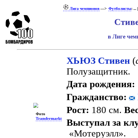
Лига чемпионов
—>
Футболисты
: ... 
Стив
в Лиге че
ХЬЮЗ Стивен
(
Полузащитник.
Дата рождения:
Гражданство:
Рост:
180 см.
Вес
Фото
Transfermarkt
Выступал за кл
«Мотеруэлл».