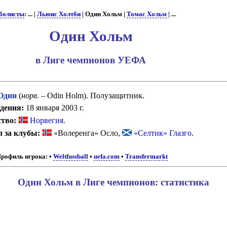
болисты
: ... |
Льюис Холтби
| Один Хольм |
Томас Хольм
| ...
Один Хольм
в Лиге чемпионов УЕФА
Один
(
норв.
– Odin Holm). Полузащитник.
дения:
18 января 2003 г.
тво:
Норвегия
.
 за клубы:
«Волеренга» Осло,
«Селтик» Глазго
.
рофиль игрока:
•
Weltfussball
•
uefa.com
•
Transfermarkt
Один Хольм в Лиге чемпионов: статистика