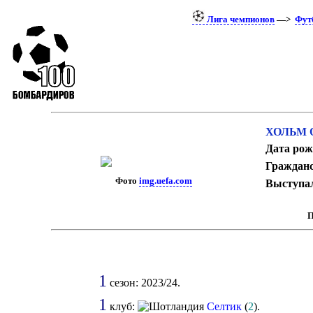
Лига чемпионов
—>
Фут
ХОЛЬМ 
Дата рож
Гражданс
Фото
img.uefa.com
Выступал
П
1
сезон: 2023/24.
1
клуб:
Селтик
(
2
).