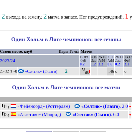
2
2
1
,
выхода на замену,
матча в запасе. Нет предупреждений,
у
Один Хольм в Лиге чемпионов: все сезоны
Сезон: место, клуб
Игры
Голы
Матчи
19.09
4.10
25.10
7.11
28.11
13.1
2023/24
Фей
Лац
АтМ
АтМ
Лац
Фей
0:2
1:2
2:2
0:6
0:2
2:1
..58
2
«Селтик» (Глазго)
..46
о
о
25–32 (Г-4)
||
68
Один Хольм в Лиге чемпионов: все матчи
•
Гр
«Фейеноорд» (Роттердам) –
«Селтик» (Глазго)
. 2:0
3
1
•
Гр
«Атлетико» (Мадрид) –
«Селтик» (Глазго)
. 6:0
3
4