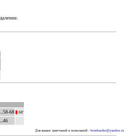
даление.
2
..58-68
68'
|||
..46
Для ваших замечаний и пожеланий -
bombarder@yandex.ru