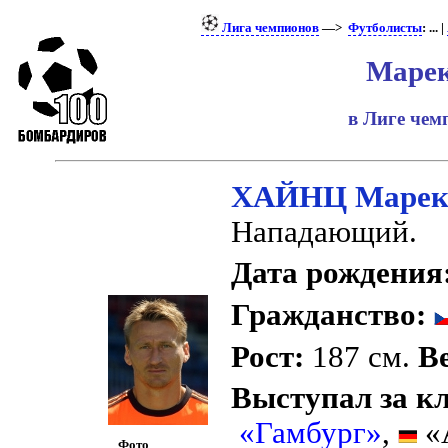
Лига чемпионов
—>
Футболисты
: ... |
Маре
в Лиге че
ХАЙНЦ Маре
Нападающий.
Дата рождения
Гражданство:
Рост:
187 см.
Ве
Выступал за к
«Гамбург»
,
«
Фото