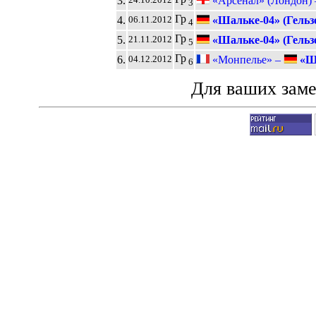
3.
«Арсенал» (Лондон)
3
Гр
4.
«Шальке-04» (Гельз
06.11.2012
4
Гр
5.
«Шальке-04» (Гельз
21.11.2012
5
Гр
6.
«Монпелье» –
«Ша
04.12.2012
6
Для ваших зам