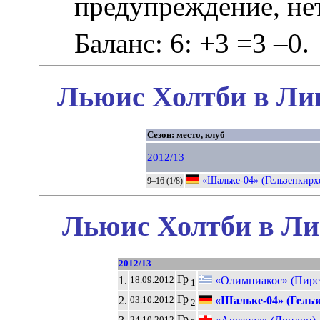
предупреждение, не
Баланс: 6: +3 =3 –0.
Льюис Холтби в Лиг
Сезон: место, клуб
2012/13
«Шальке-04» (Гельзенкирх
9–16 (1/8)
Льюис Холтби в Ли
2012/13
Гр
1.
«Олимпиакос» (Пире
18.09.2012
1
Гр
2.
«Шальке-04» (Гельз
03.10.2012
2
Гр
24.10.2012