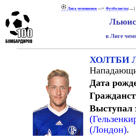
Лига чемпионов
—>
Футболисты
: ... |
Льюис
в Лиге че
ХОЛТБИ 
Нападающи
Дата рожд
Гражданст
Выступал 
(Гельзенки
(Лондон)
.