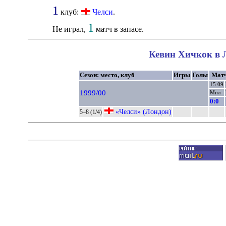
1
клуб:
Челси
.
1
Не играл,
матч в запасе.
Кевин Хичкок в Л
Сезон: место, клуб
Игры
Голы
Мат
15.09
1999/00
Мил
0:0
«Челси» (Лондон)
5–8 (1/4)