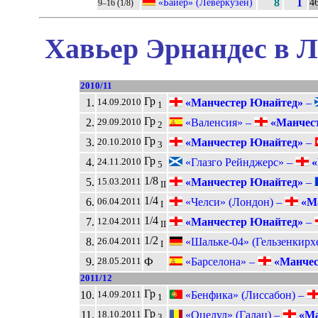
«Байер» (Леверкузен)
8
1
46
9–16 (1/8)
Хавьер Эрнандес в Л
2010/11
Гр
1.
«Манчестер Юнайтед»
–
14.09.2010
1
Гр
2.
«Валенсия» –
«Манчес
29.09.2010
2
Гр
3.
«Манчестер Юнайтед»
–
20.10.2010
3
Гр
4.
«Глазго Рейнджерс» –
«
24.11.2010
5
1/8
5.
«Манчестер Юнайтед»
–
15.03.2011
II
1/4
6.
«Челси» (Лондон) –
«Ма
06.04.2011
I
1/4
7.
«Манчестер Юнайтед»
–
12.04.2011
II
1/2
8.
«Шальке-04» (Гельзенкирх
26.04.2011
I
9.
Ф
«Барселона» –
«Манчес
28.05.2011
2011/12
Гр
10.
«Бенфика» (Лиссабон) –
14.09.2011
1
Гр
11.
«Оцелул» (Галац) –
«Ма
18.10.2011
3