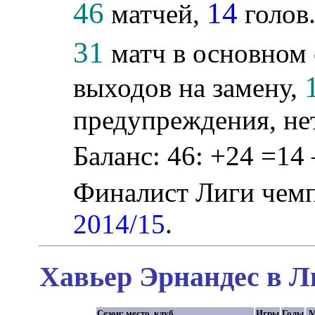
46
14
матчей,
голов
31
матч в основном 
выходов на замену,
предупреждения, не
Баланс: 46: +24 =14 
Финалист Лиги чем
2014/15
.
Хавьер Эрнандес в Л
Сезон: место, клуб
Игры
Голы
М