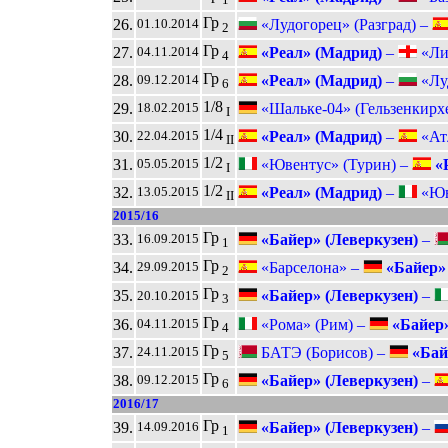
Гр
26.
«Лудогорец» (Разград) –
01.10.2014
2
Гр
27.
«Реал» (Мадрид)
–
«Лив
04.11.2014
4
Гр
28.
«Реал» (Мадрид)
–
«Луд
09.12.2014
6
1/8
29.
«Шальке-04» (Гельзенкирх
18.02.2015
I
1/4
30.
«Реал» (Мадрид)
–
«Атл
22.04.2015
II
1/2
31.
«Ювентус» (Турин) –
«Р
05.05.2015
I
1/2
32.
«Реал» (Мадрид)
–
«Юве
13.05.2015
II
2015/16
Гр
33.
«Байер» (Леверкузен)
–
16.09.2015
1
Гр
34.
«Барселона» –
«Байер» 
29.09.2015
2
Гр
35.
«Байер» (Леверкузен)
–
20.10.2015
3
Гр
36.
«Рома» (Рим) –
«Байер»
04.11.2015
4
Гр
37.
БАТЭ (Борисов) –
«Байе
24.11.2015
5
Гр
38.
«Байер» (Леверкузен)
–
09.12.2015
6
2016/17
Гр
39.
«Байер» (Леверкузен)
–
14.09.2016
1