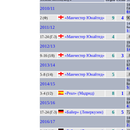
14
2010/11
Гл
0:
«Манчестер Юнайтед»
9
4
9
2 (Ф)
14
2011/12
Б
1:
«Манчестер Юнайтед»
4
..
17–24 (Г-3)
19
2012/13
Гл
1:
«Манчестер Юнайтед»
6
3
..
9–16 (1/8)
17
2013/14
БЛ
4:
«Манчестер Юнайтед»
5
..
5–8 (1/4)
16
2014/15
Ба
5:
«Реал» (Мадрид)
8
1
..
3–4 (1/2)
16
2015/16
Б
4:
«Байер» (Леверкузен)
6
5
72
17–24 (Г-3)
14
2016/17
Ц
2: