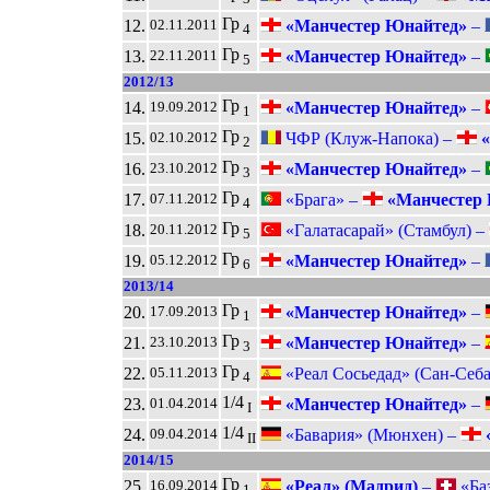
Гр
12.
«Манчестер Юнайтед»
–
02.11.2011
4
Гр
13.
«Манчестер Юнайтед»
–
22.11.2011
5
2012/13
Гр
14.
«Манчестер Юнайтед»
–
19.09.2012
1
Гр
15.
ЧФР (Клуж-Напока) –
«
02.10.2012
2
Гр
16.
«Манчестер Юнайтед»
–
23.10.2012
3
Гр
17.
«Брага» –
«Манчестер 
07.11.2012
4
Гр
18.
«Галатасарай» (Стамбул) –
20.11.2012
5
Гр
19.
«Манчестер Юнайтед»
–
05.12.2012
6
2013/14
Гр
20.
«Манчестер Юнайтед»
–
17.09.2013
1
Гр
21.
«Манчестер Юнайтед»
–
23.10.2013
3
Гр
22.
«Реал Сосьедад» (Сан-Себа
05.11.2013
4
1/4
23.
«Манчестер Юнайтед»
–
01.04.2014
I
1/4
24.
«Бавария» (Мюнхен) –
09.04.2014
II
2014/15
Гр
25.
«Реал» (Мадрид)
–
«Баз
16.09.2014
1