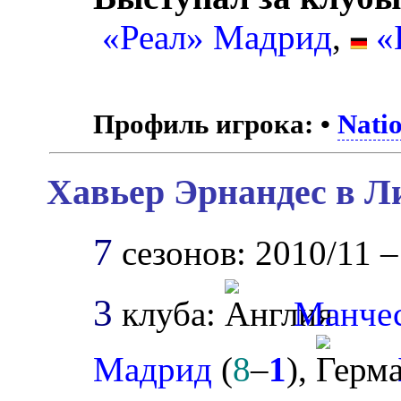
«Реал» Мадрид
,
«
Профиль игрока:
•
Nati
Хавьер Эрнандес в Л
7
сезонов: 2010/11 –
3
клуба:
Манче
Мадрид
(
8
–
1
),