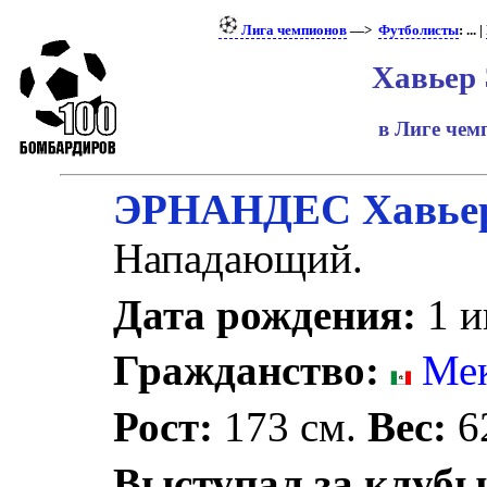
Лига чемпионов
—>
Футболисты
: ... |
Хавьер
в Лиге че
ЭРНАНДЕС Хавье
Нападающий.
Дата рождения:
1 и
Гражданство:
Мек
Рост:
173 см.
Вес:
62
Выступал за клубы