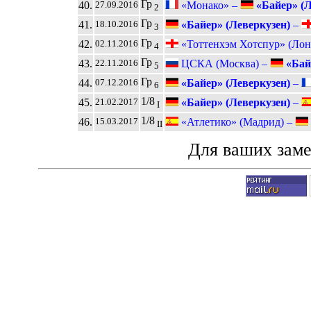
Гр
40.
«Монако» –
«Байер» (Л
27.09.2016
2
Гр
41.
«Байер» (Леверкузен)
–
18.10.2016
3
Гр
42.
«Тоттенхэм Хотспур» (Лон
02.11.2016
4
Гр
43.
ЦСКА (Москва) –
«Байе
22.11.2016
5
Гр
44.
«Байер» (Леверкузен)
–
07.12.2016
6
1/8
45.
«Байер» (Леверкузен)
–
21.02.2017
I
1/8
46.
«Атлетико» (Мадрид) –
15.03.2017
II
Для ваших зам