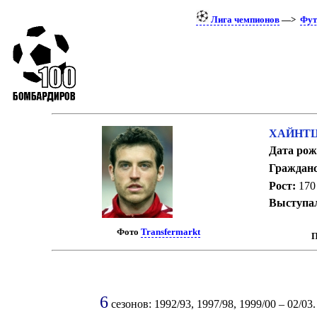
Лига чемпионов
—>
Фут
ХАЙНТЦ
Дата рож
Гражданс
Рост:
170
Выступал
Фото
Transfermarkt
П
6
сезонов: 1992/93, 1997/98, 1999/00 – 02/03.