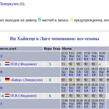
Леверкузен
(
8
).
6
4
ет выходов на замену,
матчей в запасе.
предупреждения, нет
Ян Хайнтце в Лиге чемпионов: все сезоны
 место, клуб
Игры
Голы
Матчи
25.11
9.12
3.03
17.03
7.04
21.04
93
Пор
Мил
Гёт
Гёт
Пор
Мил
2:2
1:2
1:3
0:3
0:1
0:2
ПСВ (Эйндховен)
5
33..
90
90
90
90
о
)
||
17.09
1.10
22.10
5.11
26.11
10.12
4
98
Лрс
Мко
СЛс
СЛс
Лрс
Мко
Р
1:0
0:4
2:0
4:1
2:0
2:2
1
«Байер» (Леверкузен)
8
90
90
90
90
90
90
9
)
||
15.09
21.09
28.09
20.10
26.10
3.11
00
Бав
Вал
ГлР
ГлР
Бав
Вал
1:2
1:1
0:1
1:4
2:1
0:1
ПСВ (Эйндховен)
6
90
90
90
90
90
90
Г-4)
||
13.09
19.09
26.09
18.10
24.10
8.11
01
ДКи
Анд
МЮ
МЮ
ДКи
Анд
2:1
0:1
3:1
1:3
1:0
2:3