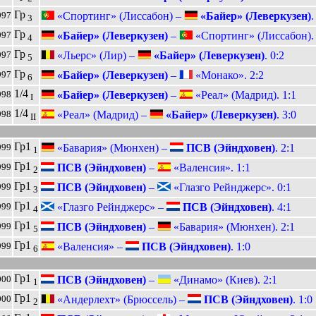
Гр
«Спортинг» (Лиссабон) –
«Байер» (Леверкузен)
.
997
3
Гр
«Байер» (Леверкузен)
–
«Спортинг» (Лиссабон). 
997
4
Гр
«Льерс» (Лир) –
«Байер» (Леверкузен)
. 0:2
997
5
Гр
«Байер» (Леверкузен)
–
«Монако». 2:2
997
6
1/4
«Байер» (Леверкузен)
–
«Реал» (Мадрид). 1:1
998
I
1/4
«Реал» (Мадрид) –
«Байер» (Леверкузен)
. 3:0
998
II
Гр1
«Бавария» (Мюнхен) –
ПСВ (Эйндховен)
. 2:1
999
1
Гр1
ПСВ (Эйндховен)
–
«Валенсия». 1:1
999
2
Гр1
ПСВ (Эйндховен)
–
«Глазго Рейнджерс». 0:1
999
3
Гр1
«Глазго Рейнджерс» –
ПСВ (Эйндховен)
. 4:1
999
4
Гр1
ПСВ (Эйндховен)
–
«Бавария» (Мюнхен). 2:1
999
5
Гр1
«Валенсия» –
ПСВ (Эйндховен)
. 1:0
999
6
Гр1
ПСВ (Эйндховен)
–
«Динамо» (Киев). 2:1
000
1
Гр1
«Андерлехт» (Брюссель) –
ПСВ (Эйндховен)
. 1:0
000
2