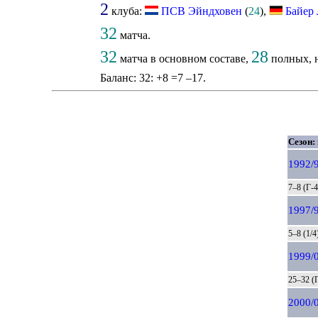
2
клуба:
ПСВ Эйндховен
(
24
),
Байер 
32
матча.
32
28
матча в основном составе,
полных, н
Баланс: 32: +8 =7 –17.
Сезон:
1992/
7–8 (Г-4
1997/
5–8 (1/4
1999/
25–32 (
2000/