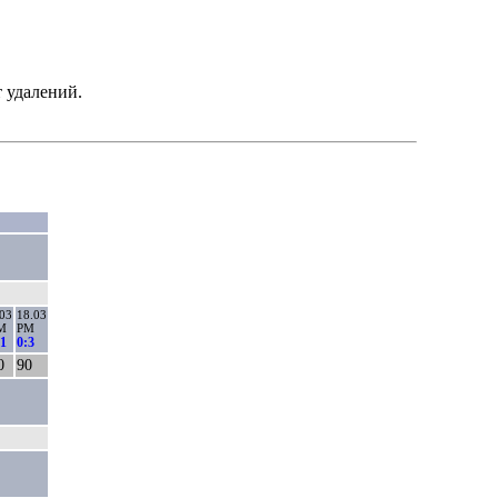
 удалений.
.03
18.03
М
РМ
:1
0:3
0
90