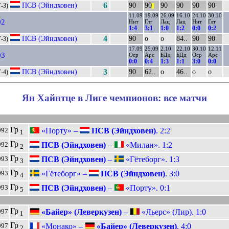
ПСВ (Эйндховен)
6
90
90
90
90
90
90
Г-3)
||
11.09
19.09
26.09
16.10
24.10
30.10
02
Ннт
Глт
Лац
Лац
Ннт
Глт
1:4
3:1
1:0
1:2
0:0
0:2
ПСВ (Эйндховен)
4
90
о
о
84..
90
90
Г-3)
17.09
25.09
2.10
22.10
30.10
12.11
03
Оср
Арс
БДд
БДд
Оср
Арс
0:0
0:4
1:3
1:1
3:0
0:0
ПСВ (Эйндховен)
3
90
62..
о
46..
о
о
Г-4)
Ян Хайнтце в Лиге чемпионов: все матчи
Гр
«Порту» –
ПСВ (Эйндховен)
. 2:2
992
1
Гр
ПСВ (Эйндховен)
–
«Милан». 1:2
992
2
Гр
ПСВ (Эйндховен)
–
«Гётеборг». 1:3
993
3
Гр
«Гётеборг» –
ПСВ (Эйндховен)
. 3:0
993
4
Гр
ПСВ (Эйндховен)
–
«Порту». 0:1
993
5
Гр
«Байер» (Леверкузен)
–
«Льерс» (Лир). 1:0
997
1
Гр
«Монако» –
«Байер» (Леверкузен)
. 4:0
997
2