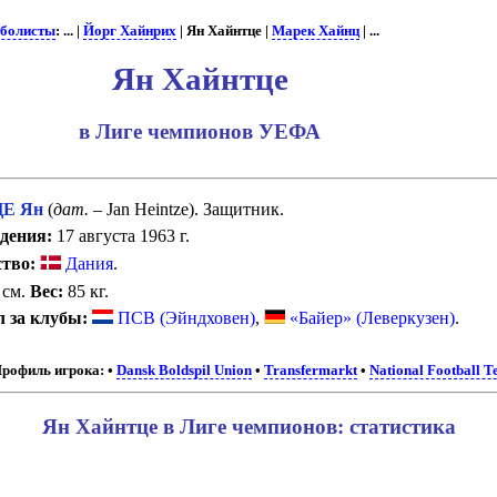
болисты
: ... |
Йорг Хайнрих
| Ян Хайнтце |
Марек Хайнц
| ...
Ян Хайнтце
в Лиге чемпионов УЕФА
Е Ян
(
дат.
– Jan Heintze). Защитник.
дения:
17 августа 1963 г.
тво:
Дания
.
 см.
Вес:
85 кг.
 за клубы:
ПСВ (Эйндховен)
,
«Байер» (Леверкузен)
.
рофиль игрока:
•
Dansk Boldspil Union
•
Transfermarkt
•
National Football 
Ян Хайнтце в Лиге чемпионов: статистика