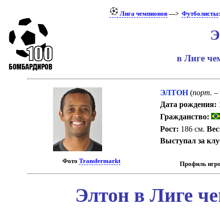
Лига чемпионов
—>
Футболисты
:
Э
в Лиге ч
ЭЛТОН
(
порт.
– 
Дата рождения:
Гражданство:
Рост:
186 см.
Вес
Выступал за кл
Фото
Transfermarkt
Профиль игро
Элтон в Лиге ч