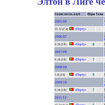
Элтон в Лиге ч
Сезон: место, клуб
Игры
Голы
2005/06
«Порту»
25–32 (Г-4)
2006/07
«Порту»
8
9–16 (1/8)
2007/08
«Порту»
7
9–16 (1/8)
2008/09
«Порту»
9
5–8 (1/4)
2009/10
«Порту»
7
9–16 (1/8)
2011/12
«Порту»