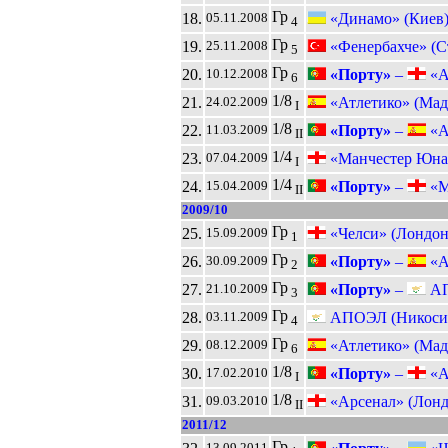
Гр
18.
«Динамо» (Киев
05.11.2008
4
Гр
19.
«Фенербахче» (С
25.11.2008
5
Гр
20.
«Порту»
–
«А
10.12.2008
6
1/8
21.
«Атлетико» (Мад
24.02.2009
I
1/8
22.
«Порту»
–
«Ат
11.03.2009
II
1/4
23.
«Манчестер Юна
07.04.2009
I
1/4
24.
«Порту»
–
«М
15.04.2009
II
2009/10
Гр
25.
«Челси» (Лондон
15.09.2009
1
Гр
26.
«Порту»
–
«Ат
30.09.2009
2
Гр
27.
«Порту»
–
АП
21.10.2009
3
Гр
28.
АПОЭЛ (Никоси
03.11.2009
4
Гр
29.
«Атлетико» (Мад
08.12.2009
6
1/8
30.
«Порту»
–
«А
17.02.2010
I
1/8
31.
«Арсенал» (Лонд
09.03.2010
II
2011/12
Гр
13.09.2011