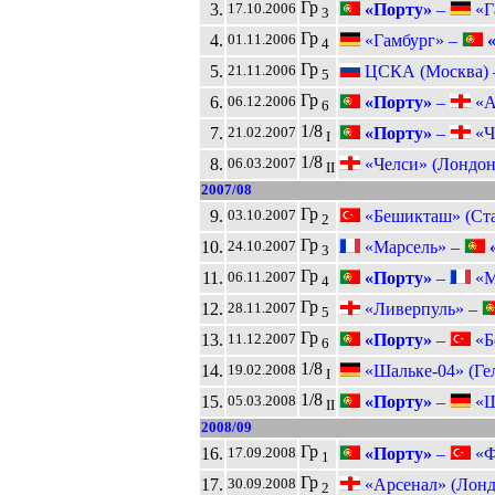
Гр
3.
«Порту»
–
«Га
17.10.2006
3
Гр
4.
«Гамбург» –
«
01.11.2006
4
Гр
5.
ЦСКА (Москва)
21.11.2006
5
Гр
6.
«Порту»
–
«А
06.12.2006
6
1/8
7.
«Порту»
–
«Че
21.02.2007
I
1/8
8.
«Челси» (Лондон
06.03.2007
II
2007/08
Гр
9.
«Бешикташ» (Ста
03.10.2007
2
Гр
10.
«Марсель» –
«
24.10.2007
3
Гр
11.
«Порту»
–
«М
06.11.2007
4
Гр
12.
«Ливерпуль» –
28.11.2007
5
Гр
13.
«Порту»
–
«Б
11.12.2007
6
1/8
14.
«Шальке-04» (Ге
19.02.2008
I
1/8
15.
«Порту»
–
«Ша
05.03.2008
II
2008/09
Гр
16.
«Порту»
–
«Фе
17.09.2008
1
Гр
17.
«Арсенал» (Лонд
30.09.2008
2