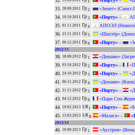
32.
«Порту»
–
«Ш
1
Гр
33.
«Зенит» (Санкт-
28.09.2011
2
Гр
34.
«Порту»
–
АП
19.10.2011
3
Гр
35.
АПОЭЛ (Никоси
01.11.2011
4
Гр
36.
«Шахтёр» (Донец
23.11.2011
5
Гр
37.
«Порту»
–
«Зе
06.12.2011
6
2012/13
Гр
38.
«Динамо» (Загре
18.09.2012
1
Гр
39.
«Порту»
–
«П
03.10.2012
2
Гр
40.
«Порту»
–
«Д
24.10.2012
3
Гр
41.
«Динамо» (Киев
06.11.2012
4
Гр
42.
«Порту»
–
«Ди
21.11.2012
5
Гр
43.
«Пари Сен-Жерм
04.12.2012
6
1/8
44.
«Порту»
–
«М
19.02.2013
I
1/8
45.
«Малага» –
«
13.03.2013
II
2013/14
Гр
46.
«Аустрия» (Вена
18.09.2013
1