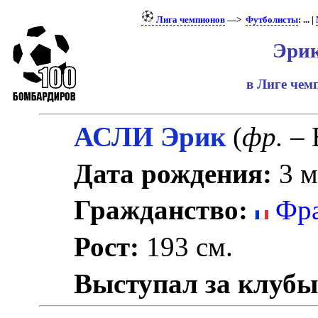
Лига чемпионов
—>
Футболисты
: ... |
Эрик
в Лиге че
АСЛИ Эрик
(
фр.
– 
Дата рождения:
3 м
Гражданство:
Фра
Рост:
193 см.
Выступал за клубы