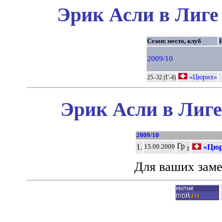
Эрик Асли в Лиге
Сезон: место, клуб
2009/10
«Цюрих»
25–32 (Г-4)
Эрик Асли в Лиге
2009/10
Гр
1.
«Цюр
15.09.2009
1
Для ваших зам