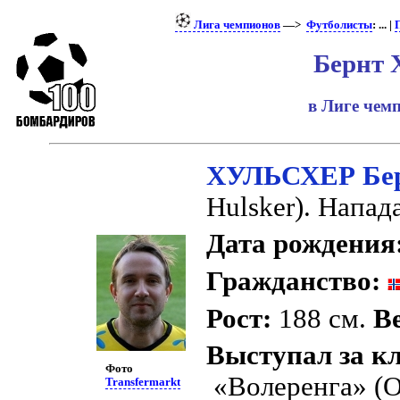
Лига чемпионов
—>
Футболисты
: ... |
Бернт 
в Лиге че
ХУЛЬСХЕР Бе
Hulsker). Напа
Дата рождения
Гражданство:
Рост:
188 см.
Ве
Выступал за к
Фото
«Волеренга» (О
Transfermarkt