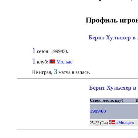
Профиль игро
Бернт Хульсхер в 
1
сезон: 1999/00.
1
клуб:
Мольде
.
3
Не играл,
матча в запасе.
Бернт Хульсхер в 
Сезон: место, клуб
1999/00
«Мольде»
25–32 (Г-4)