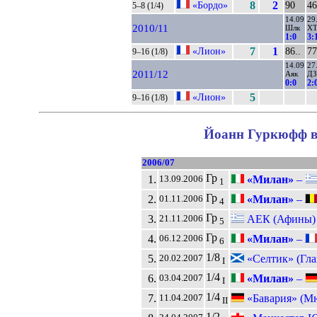
«Бордо»
8
2
90
46
5–8 (1/4)
14.09
29
2010/11
Шлк
Х
1:0
3:
«Лион»
7
1
86..
77
9–16 (1/8)
14.09
27
2011/12
Аяк
ДЗ
0:0
2:
«Лион»
5
9–16 (1/8)
Йоанн Гуркюфф в 
2006/07
Гр
1.
«Милан»
–
13.09.2006
1
Гр
2.
«Милан»
–
01.11.2006
4
Гр
3.
АЕК (Афины)
21.11.2006
5
Гр
4.
«Милан»
–
06.12.2006
6
1/8
5.
«Селтик» (Гла
20.02.2007
I
1/4
6.
«Милан»
–
03.04.2007
I
1/4
7.
«Бавария» (М
11.04.2007
II
1/2