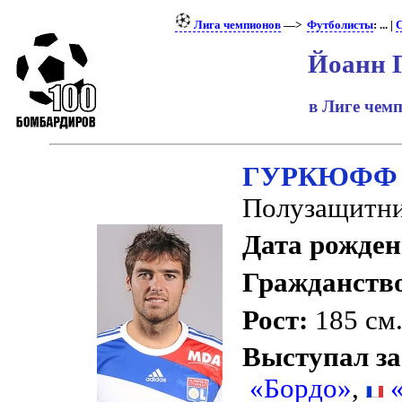
Лига чемпионов
—>
Футболисты
: ... |
С
Йоанн 
в Лиге чем
ГУРКЮФФ 
Полузащитни
Дата рожден
Гражданств
Рост:
185 см
Выступал за
«Бордо»
,
«