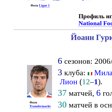
Фото
Ligue 1
Профиль иг
National Fo
Йоанн Гур
6
сезонов: 2006/
3
клуба:
Мил
Лион
(
12
–
1
).
37
6
матчей,
го
30
матчей в осн
Фото
Transfermarkt