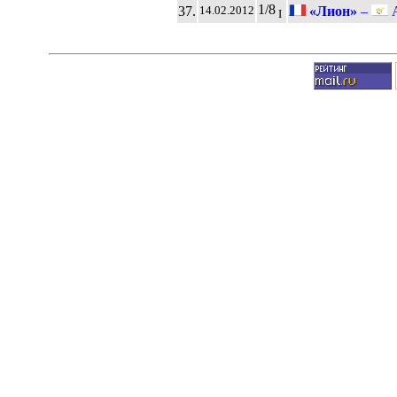
1/8
37.
«Лион»
–
А
14.02.2012
I