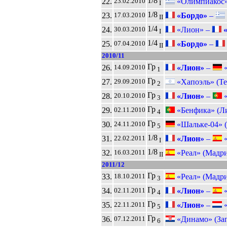
1/8
22.
«Олимпиакос»
23.02.2010
I
1/8
23.
«Бордо»
–
17.03.2010
II
1/4
24.
«Лион» –
«
30.03.2010
I
1/4
25.
«Бордо»
–
07.04.2010
II
2010/11
Гр
26.
«Лион»
–
«
14.09.2010
1
Гр
27.
«Хапоэль» (Те
29.09.2010
2
Гр
28.
«Лион»
–
«
20.10.2010
3
Гр
29.
«Бенфика» (Л
02.11.2010
4
Гр
30.
«Шальке-04» (
24.11.2010
5
1/8
31.
«Лион»
–
«
22.02.2011
I
1/8
32.
«Реал» (Мадр
16.03.2011
II
2011/12
Гр
33.
«Реал» (Мадр
18.10.2011
3
Гр
34.
«Лион»
–
«
02.11.2011
4
Гр
35.
«Лион»
–
«
22.11.2011
5
Гр
36.
«Динамо» (Заг
07.12.2011
6