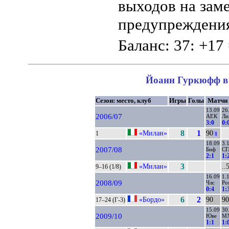
выходов на зам
предупреждения
Баланс: 37: +17
Йоанн Гуркюфф в 
Сезон: место, клуб
Игры
Голы
Матчи
13.09
26
2006/07
АЕК
Ли
3:0
0:
«Милан»
8
1
90
1
1
18.09
3.
2007/08
Бнф
СГ
2:1
1:
«Милан»
3
..
9–16 (1/8)
16.09
1.
2008/09
Члс
Ро
0:4
1:
«Бордо»
6
2
90
90
17–24 (Г-3)
15.09
30
2009/10
Юве
М
1:1
1: