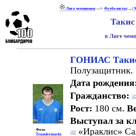
Лига чемпионов
—>
Футболисты
: ... |
Такис
в Лиге че
ГОНИАС Таки
Полузащитник.
Дата рождения
Гражданство:
Рост:
180 см.
Ве
Выступал за к
«Ираклис» Са
Фото
Transfermarkt