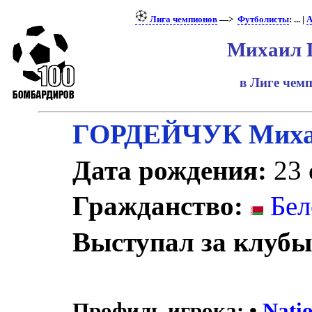
Лига чемпионов
—>
Футболисты
: ... |
А
Михаил 
в Лиге чем
ГОРДЕЙЧУК Мих
Дата рождения:
23 
Гражданство:
Бел
Выступал за клубы
Профиль игрока:
•
Nati