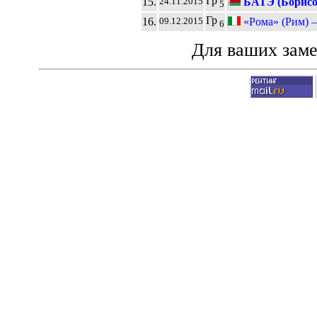
Гр
15.
БАТЭ (Борисо
24.11.2015
5
Гр
16.
«Рома» (Рим) 
09.12.2015
6
Для ваших зам