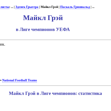
олисты
: ... |
Зденек Грыгера
| Майкл Грэй |
Паскаль Грюнвальд
| ...
Майкл Грэй
в Лиге чемпионов УЕФА
ик.
•
National Football Teams
Майкл Грэй в Лиге чемпионов: статистика