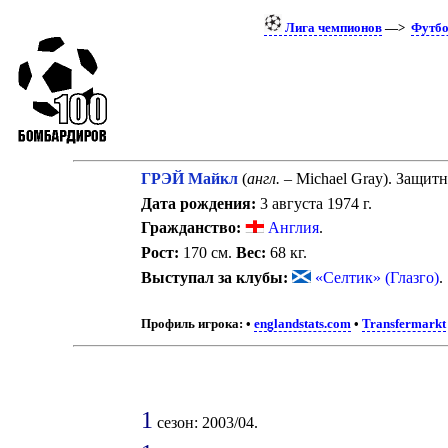
Лига чемпионов
—>
Футб
ГРЭЙ Майкл
(
англ.
– Michael Gray). Защитн
Дата рождения:
3 августа 1974 г.
Гражданство:
Англия
.
Рост:
170 см.
Вес:
68 кг.
Выступал за клубы:
«Селтик» (Глазго)
.
Профиль игрока:
•
englandstats.com
•
Transfermarkt
1
сезон: 2003/04.