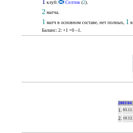
1
клуб:
Селтик
(
2
).
2
матча.
1
1
матч в основном составе, нет полных,
в
Баланс: 2: +1 =0 –1.
2003/04
1.
05.11
2.
10.12