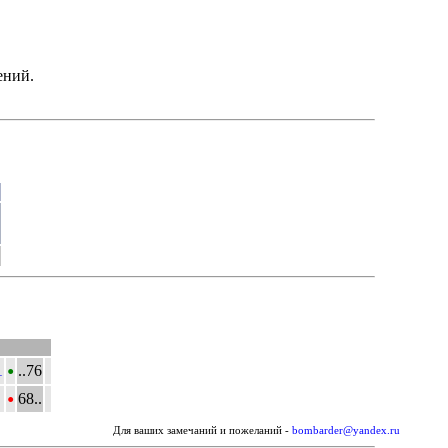
ений.
•
1
..76
•
68..
Для ваших замечаний и пожеланий -
bombarder@yandex.ru