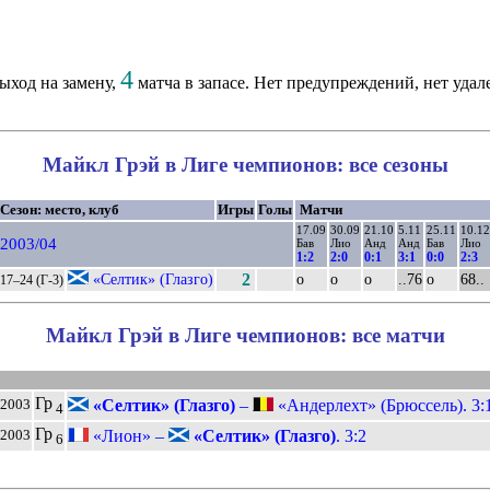
4
ыход на замену,
матча в запасе. Нет предупреждений, нет удал
Майкл Грэй в Лиге чемпионов: все сезоны
Сезон: место, клуб
Игры
Голы
Матчи
17.09
30.09
21.10
5.11
25.11
10.12
2003/04
Бав
Лио
Анд
Анд
Бав
Лио
1:2
2:0
0:1
3:1
0:0
2:3
«Селтик» (Глазго)
2
о
о
о
..76
о
68..
17–24 (Г-3)
Майкл Грэй в Лиге чемпионов: все матчи
Гр
«Селтик» (Глазго)
–
«Андерлехт» (Брюссель). 3:
.2003
4
Гр
«Лион» –
«Селтик» (Глазго)
. 3:2
.2003
6