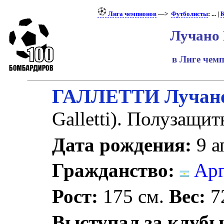
Лига чемпионов
—>
Футболисты
: ... |
К
Лучано 
в Лиге чем
ГАЛЛЕТТИ Лучан
Galletti). Полузащит
Дата рождения:
9 а
Гражданство:
Арг
Рост:
175 см.
Вес:
72
Выступал за клубы