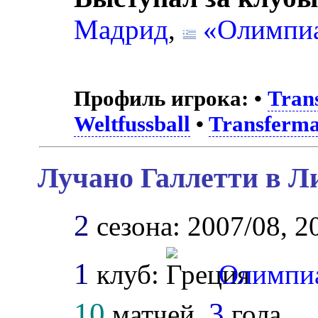
Мадрид
,
«Олимпи
Профиль игрока:
•
Tran
Weltfussball
•
Transferma
Лучано Галлетти в Л
2
сезона: 2007/08, 2
1
клуб:
Олимпи
10
3
матчей,
гола.