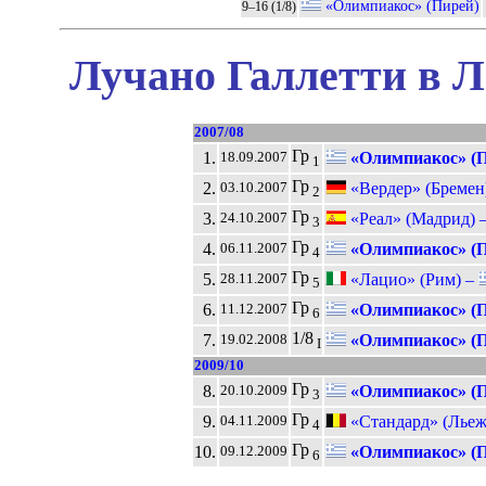
«Олимпиакос» (Пирей)
9–16 (1/8)
Лучано Галлетти в Л
2007/08
Гр
1.
«Олимпиакос» (П
18.09.2007
1
Гр
2.
«Вердер» (Бремен
03.10.2007
2
Гр
3.
«Реал» (Мадрид) 
24.10.2007
3
Гр
4.
«Олимпиакос» (П
06.11.2007
4
Гр
5.
«Лацио» (Рим) –
28.11.2007
5
Гр
6.
«Олимпиакос» (П
11.12.2007
6
1/8
7.
«Олимпиакос» (П
19.02.2008
I
2009/10
Гр
8.
«Олимпиакос» (П
20.10.2009
3
Гр
9.
«Стандард» (Льеж
04.11.2009
4
Гр
10.
«Олимпиакос» (П
09.12.2009
6