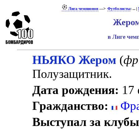
Лига чемпионов
—>
Футболисты
: ... |
Жером
в Лиге че
НЬЯКО Жером
(
фр
Полузащитник.
Дата рождения:
17 
Гражданство:
Фра
Выступал за клубы