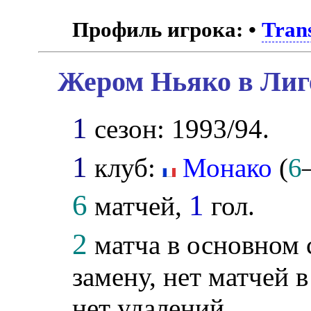
Профиль игрока:
•
Tran
Жером Ньяко в Лиг
1
сезон: 1993/94.
1
клуб:
Монако
(
6
6
1
матчей,
гол.
2
матча в основном 
замену, нет матчей 
нет удалений.