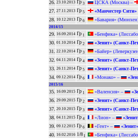
Гр
26.
ЦСКА (Москва) –
23.10.2013
3
Гр
27.
«Манчестер Сити»
27.11.2013
5
Гр
28.
«Бавария» (Мюнхен
10.12.2013
6
2014/15
Гр
29.
«Бенфика» (Лиссабо
16.09.2014
1
Гр
30.
«Зенит» (Санкт-Пет
01.10.2014
2
Гр
31.
«Байер» (Леверкузе
22.10.2014
3
Гр
32.
«Зенит» (Санкт-Пет
04.11.2014
4
Гр
33.
«Зенит» (Санкт-Пет
26.11.2014
5
Гр
34.
«Монако» –
«Зен
09.12.2014
6
2015/16
Гр
35.
«Валенсия» –
«Зе
16.09.2015
1
Гр
36.
«Зенит» (Санкт-Пет
29.09.2015
2
Гр
37.
«Зенит» (Санкт-Пет
20.10.2015
3
Гр
38.
«Лион» –
«Зенит
04.11.2015
4
Гр
39.
«Гент» –
«Зенит»
09.12.2015
6
1/8
40.
«Бенфика» (Лиссабо
16.02.2016
I