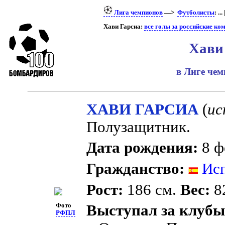
Лига чемпионов
—>
Футболисты
: ...
Хави Гарсиа:
все голы за российские к
Хави
в Лиге че
ХАВИ ГАРСИА
(
ис
Полузащитник.
Дата рождения:
8 ф
Гражданство:
Исп
Рост:
186 см.
Вес:
82
Фото
Выступал за клубы
РФПЛ