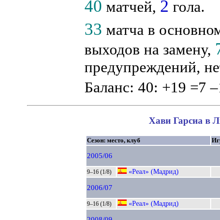
40
2
матчей,
гола.
33
матча в основном
выходов на замену,
предупреждений, не
Баланс: 40: +19 =7 –
Хави Гарсиа в Л
Сезон: место, клуб
Иг
2005/06
«Реал» (Мадрид)
9–16 (1/8)
2006/07
«Реал» (Мадрид)
9–16 (1/8)
2008/09