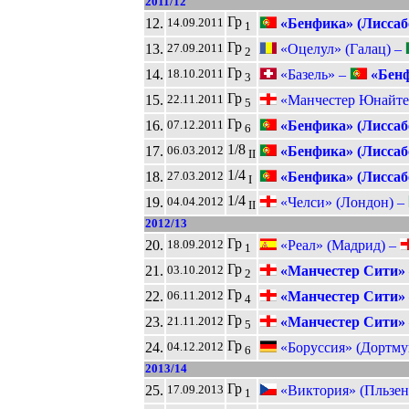
2011/12
Гр
12.
«Бенфика» (Лиссаб
14.09.2011
1
Гр
13.
«Оцелул» (Галац) –
27.09.2011
2
Гр
14.
«Базель» –
«Бенф
18.10.2011
3
Гр
15.
«Манчестер Юнайте
22.11.2011
5
Гр
16.
«Бенфика» (Лиссаб
07.12.2011
6
1/8
17.
«Бенфика» (Лиссаб
06.03.2012
II
1/4
18.
«Бенфика» (Лиссаб
27.03.2012
I
1/4
19.
«Челси» (Лондон) –
04.04.2012
II
2012/13
Гр
20.
«Реал» (Мадрид) –
18.09.2012
1
Гр
21.
«Манчестер Сити»
03.10.2012
2
Гр
22.
«Манчестер Сити»
06.11.2012
4
Гр
23.
«Манчестер Сити»
21.11.2012
5
Гр
24.
«Боруссия» (Дортму
04.12.2012
6
2013/14
Гр
25.
«Виктория» (Пльзен
17.09.2013
1