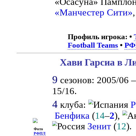
«Осасуна» Пампло
«Манчестер Сити»
Профиль игрока:
•
Football Teams
•
РФ
Хави Гарсиа в Л
9
сезонов: 2005/06 –
15/16.
4
клуба:
Р
Бенфика
(
14
–
2
),
Зенит
(
12
).
Фото
РФПЛ