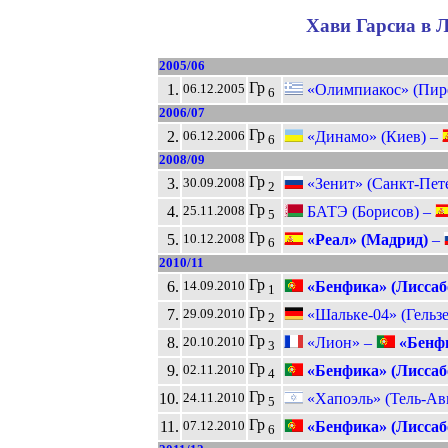
Хави Гарсиа в Л
2005/06
Гр
1.
«Олимпиакос» (Пир
06.12.2005
6
2006/07
Гр
2.
«Динамо» (Киев) –
06.12.2006
6
2008/09
Гр
3.
«Зенит» (Санкт-Пет
30.09.2008
2
Гр
4.
БАТЭ (Борисов) –
25.11.2008
5
Гр
5.
«Реал» (Мадрид)
–
10.12.2008
6
2010/11
Гр
6.
«Бенфика» (Лиссаб
14.09.2010
1
Гр
7.
«Шальке-04» (Гельз
29.09.2010
2
Гр
8.
«Лион» –
«Бенфи
20.10.2010
3
Гр
9.
«Бенфика» (Лиссаб
02.11.2010
4
Гр
10.
«Хапоэль» (Тель-Ав
24.11.2010
5
Гр
11.
«Бенфика» (Лиссаб
07.12.2010
6