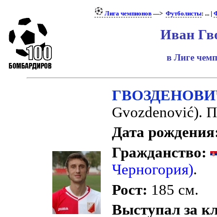
Лига чемпионов
—>
Футболисты
: ... |
Ф
Иван Гв
в Лиге чем
ГВОЗДЕНОВИ
Gvozdenović). 
Дата рождения
Гражданство:
Черногория)
.
Рост:
185 см.
Выступал за к