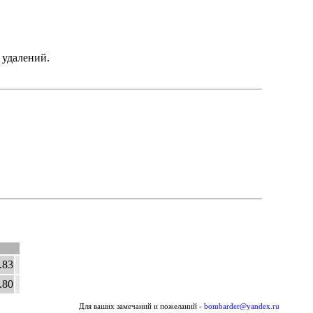
 удалений.
..83
..80
Для ваших замечаний и пожеланий -
bombarder@yandex.ru