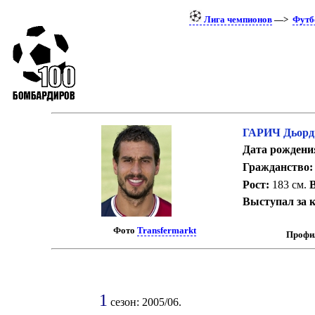
Лига чемпионов
—>
Футб
ГАРИЧ Дьорд
Дата рождени
Гражданство:
Рост:
183 см.
В
Выступал за 
Фото
Transfermarkt
Профил
1
сезон: 2005/06.