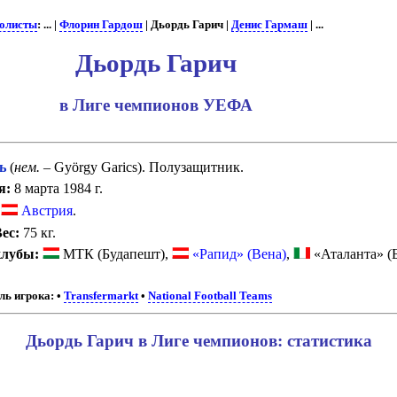
олисты
: ... |
Флорин Гардош
| Дьордь Гарич |
Денис Гармаш
| ...
Дьордь Гарич
в Лиге чемпионов УЕФА
ь
(
нем.
– György Garics). Полузащитник.
я:
8 марта 1984 г.
Австрия
.
ес:
75 кг.
клубы:
МТК (Будапешт),
«Рапид» (Вена)
,
«Аталанта» (Б
ь игрока:
•
Transfermarkt
•
National Football Teams
Дьордь Гарич в Лиге чемпионов: статистика