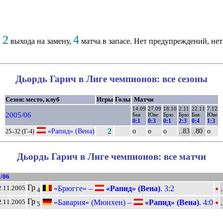
2
4
,
выхода на замену,
матча в запасе. Нет предупреждений, нет
Дьордь Гарич в Лиге чемпионов: все сезоны
Сезон: место, клуб
Игры
Голы
Матчи
14.09
27.09
18.10
2.11
22.11
7.12
2005/06
Бав
Юве
Брю
Брю
Бав
Юве
0:1
0:3
0:1
2:3
0:4
1:3
«Рапид» (Вена)
2
о
о
о
..83
..80
о
25–32 (Г-4)
Дьордь Гарич в Лиге чемпионов: все матчи
/06
•
Гр
«Брюгге» –
«Рапид» (Вена)
. 3:2
2.11.2005
4
•
Гр
«Бавария» (Мюнхен) –
«Рапид» (Вена)
. 4:0
2.11.2005
5