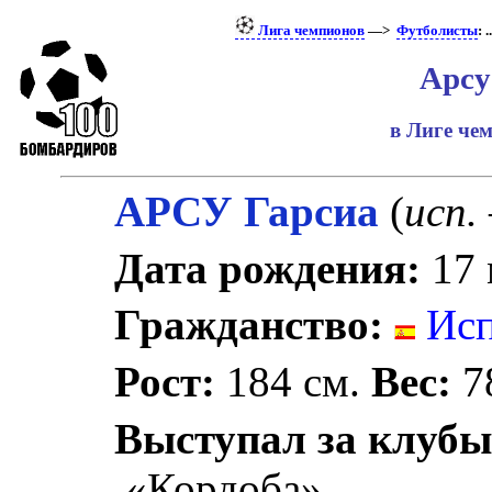
Лига чемпионов
—>
Футболисты
: .
Арсу
в Лиге че
АРСУ Гарсиа
(
исп.
Дата рождения:
17 
Гражданство:
Исп
Рост:
184 см.
Вес:
78
Выступал за клубы
«Кордоба».