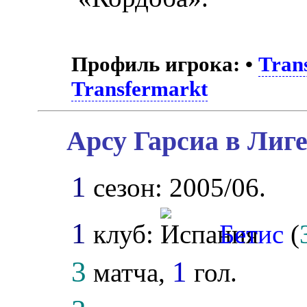
Профиль игрока:
•
Tran
Transfermarkt
Арсу Гарсиа в Лиг
1
сезон: 2005/06.
1
клуб:
Бетис
(
3
1
матча,
гол.