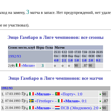
3
ход на замену,
матча в запасе. Нет предупреждений, нет удал
е не участвовал).
Энцо Гамбаро в Лиге чемпионов: все сезоны
Сезон: место, клуб
Игры
Голы
Матчи
25.11
9.12
3.03
17.03
7.04
21.04
26.05
1992/93
Гёт
ПСВ
Пор
Пор
Гёт
ПСВ
ОМ
4:0
2:1
1:0
1:0
1:0
2:0
0:1
«Милан»
3
о
о
о
90
..87
90
2 (Ф)
Энцо Гамбаро в Лиге чемпионов: все матчи
1992/93
•
Гр
1.
«Милан»
–
«Порту». 1:0
90
17.03.1993
4
•
Гр
2.
«Гётеборг» –
«Милан»
. 0:1
..87
07.04.1993
5
•
Гр
3.
«Милан»
–
ПСВ (Эйндховен). 2:0
90
21.04.1993
6