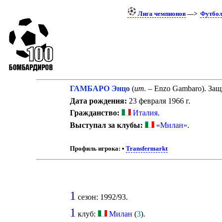
Лига чемпионов
—>
Футбо
ГАМБАРО Энцо
(
ит.
– Enzo Gambaro). Защ
Дата рождения:
23 февраля 1966 г.
Гражданство:
Италия
.
Выступал за клубы:
«Милан»
.
Профиль игрока:
•
Transfermarkt
1
сезон: 1992/93.
1
клуб:
Милан
(
3
).